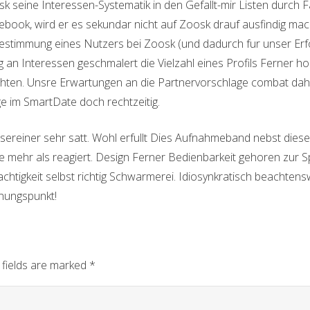
k seine Interessen-Systematik in den Gefallt-mir Listen durch F
Facebook, wird er es sekundar nicht auf Zoosk drauf ausfindig 
sbestimmung eines Nutzers bei Zoosk (und dadurch fur unser Erfo
 an Interessen geschmalert die Vielzahl eines Profils Ferner h
achten. Unsre Erwartungen an die Partnervorschlage combat dahe
e im SmartDate doch rechtzeitig.
sereiner sehr satt. Wohl erfullt Dies Aufnahmeband nebst di
ce mehr als reagiert. Design Ferner Bedienbarkeit gehoren zur S
igkeit selbst richtig Schwarmerei. Idiosynkratisch beachtensw
dnungspunkt!
 fields are marked
*