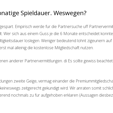
onatige Spieldauer. Weswegen?
espart. Empirisch werde fur die Partnersuche uff Partnerverm
elt. Wer sich aus einem Guss je die 6 Monate entscheidet konnte
ltigkeitsdauer loslegen. Weniger bedeutend lohnt zigeunern auf
rst mal alleinig die kostenlose Mitgliedschaft nutzen.
enen anderer Partnervermittlungen. di Es sollte gewiss beach
tlungen zweite Geige, vermag einander die Premiummitgliedscha
 keineswegs zeitgerecht gekundigt wird. Wir anraten somit schl
erend nochmals zu fur aufgehoben erklaren (Aussagen diesbezu