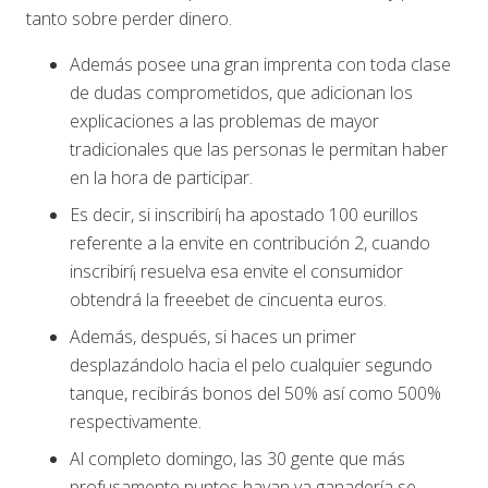
tanto sobre perder dinero.
Además posee una gran imprenta con toda clase
de dudas comprometidos, que adicionan los
explicaciones a las problemas de mayor
tradicionales que las personas le permitan haber
en la hora de participar.
Es decir, si inscribirí¡ ha apostado 100 eurillos
referente a la envite en contribución 2, cuando
inscribirí¡ resuelva esa envite el consumidor
obtendrá la freeebet de cincuenta euros.
Además, después, si haces un primer
desplazándolo hacia el pelo cualquier segundo
tanque, recibirás bonos del 50% así­ como 500%
respectivamente.
Al completo domingo, las 30 gente que más
profusamente puntos hayan ya ganadería se