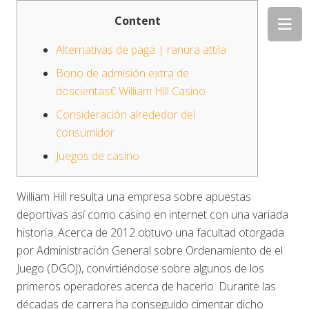
Content
Alternativas de paga | ranura attila
Bono de admisión extra de
doscientas€ William Hill Casino
Consideración alrededor del
consumidor
Juegos de casino
William Hill resulta una empresa sobre apuestas
deportivas así­ como casino en internet con una variada
historia. Acerca de 2012 obtuvo una facultad otorgada
por Administración General sobre Ordenamiento de el
Juego (DGOJ), convirtiéndose sobre algunos de los
primeros operadores acerca de hacerlo.
Durante las
décadas de carrera ha conseguido cimentar dicho