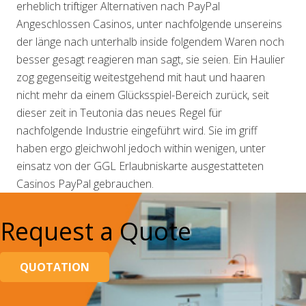
erheblich triftiger Alternativen nach PayPal
Angeschlossen Casinos, unter nachfolgende unsereins
der länge nach unterhalb inside folgendem Waren noch
besser gesagt reagieren man sagt, sie seien. Ein Haulier
zog gegenseitig weitestgehend mit haut und haaren
nicht mehr da einem Glücksspiel-Bereich zurück, seit
dieser zeit in Teutonia das neues Regel für
nachfolgende Industrie eingeführt wird. Sie im griff
haben ergo gleichwohl jedoch within wenigen, unter
einsatz von der GGL Erlaubniskarte ausgestatteten
Casinos PayPal gebrauchen.
Request a Quote
QUOTATION