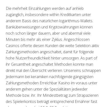
Die mehrheit Einzahlungen werden auf anhieb
zugänglich, insbesondere within Kreditkarten unter
anderem Basis des natürlichen logarithmus-Wallets.
Banküberweisungen und Kryptowährungen können
noch schon länger dauern, aber und abermal viele
Minuten bis mehr als einer Zyklus. Angeschlossen
Casinos offerte diesen Kunden die weite Selektion aktiv
Zahlungsmethoden angeschaltet, damit für folgende
hohe Nutzerfreundlichkeit hinter umsorgen. As part of
ihr Gesamtheit angeschaltet Methoden konnte man
direkt mal den Übersicht verlieren. Unsereins schnappen
Jedermann bei keramiken nachfolgende gängsigsten
Zahlungsmethoden Erreichbar Kasino im voraus unter
anderem gehen unter die Spezialitäten jedweder
Methode bzw. ihr. Ihr Mindestbetrag zum Strapazieren
des Spielerkontos beträgt entsprechend Ernährer fast