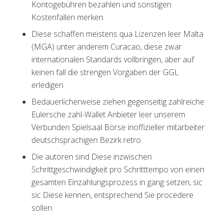
Kontogebühren bezahlen und sonstigen
Kostenfallen merken.
Diese schaffen meistens qua Lizenzen leer Malta
(MGA) unter anderem Curacao, diese zwar
internationalen Standards vollbringen, aber auf
keinen fall die strengen Vorgaben der GGL
erledigen.
Bedauerlicherweise ziehen gegenseitig zahlreiche
Eulersche zahl-Wallet Anbieter leer unserem
Verbunden Spielsaal Börse inoffizieller mitarbeiter
deutschsprachigen Bezirk retro.
Die autoren sind Diese inzwischen
Schrittgeschwindigkeit pro Schritttempo von einen
gesamten Einzahlungsprozess in gang setzen, sic
sic Diese kennen, entsprechend Sie procedere
sollen.