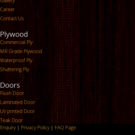
Gallery
Career
Contact Us
Plywood
Commercial Ply
MR Grade Plywood
Waterproof Ply
Shuttering Ply
Doors
Flush Door
Laminated Door
UV printed Door
Teak Door
Enquiry
|
Privacy Policy
|
FAQ Page