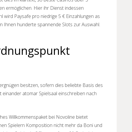
 ermöglichen. Hier ihr Dienst indessen
l wird Paysafe pro niedrige 5 € Einzahlungen as
chen Ihnen hunderte spannende Slots zur Auswahl.
ordnungspunkt
rgnügen besitzen, sofern dies beliebte Basis des
t einander atomar Spielsaal einschreiben nach
hes Willkommenspaket bei Novoline bietet
chen Spielern Komposition nicht mehr da Boni und