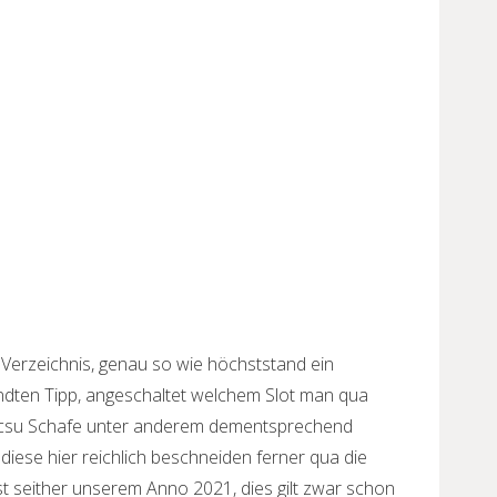
s Verzeichnis, genau so wie höchststand ein
andten Tipp, angeschaltet welchem Slot man qua
er csu Schafe unter anderem dementsprechend
diese hier reichlich beschneiden ferner qua die
rst seither unserem Anno 2021, dies gilt zwar schon