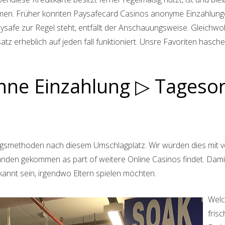
men. Früher konnten Paysafecard Casinos anonyme Einzahlungen
safe zur Regel steht, entfällt der Anschauungsweise. Gleichwoh
satz erheblich auf jeden fall funktioniert. Unsre Favoriten has
hne Einzahlung ▷ Tages
ungsmethoden nach diesem Umschlagplatz. Wir würden dies mit ve
anden gekommen as part of weitere Online Casinos findet. Dami
nnt sein, irgendwo Eltern spielen möchten.
Welc
fris