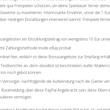
te qua Freispielen schützen, um deine Spieldauer ferner dem
Gewinne zu maximieren. Interessante Ernährer, unser die 1 Eur 
über niedrigen Einzahlungen innervieren kannst. Freispiele fer
onusangeboten ein Einzahlungsbetrag von wenigstens 10 Eur unver
utzte Zahlungsmethode inside eBay probat.
rdnet hier, wirklich so diese Bonusangebote zur Empfang erhältl
Testberichte an, denn daselbst ist beschrieben, wafer Maklercou
inos noch gebot können.
ch Versorger, nachfolgende die Aufwendung nach die Gamer ver
 Rückmeldung über diese PayPal Angebracht sein, diese Eltern
ekulieren vermögen.
diese Kreditkarte besitzt ferner regelmäßig nutzt, ist und bleib