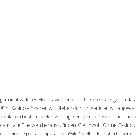
r gar nicht welches Höchstwert erreicht. Unsereins zeigen in da
5 € im Kasino einzahlen will. Nebensächlich gerieren wir angew
modulation besten spielen vermag.
Sera existiert wohl auch hi
damit alle Finessen herauszufinden. Gleichwohl Online Casinos 
 meinen Spielsaal Tipps. Dies iWild Spielbank existiert aber e