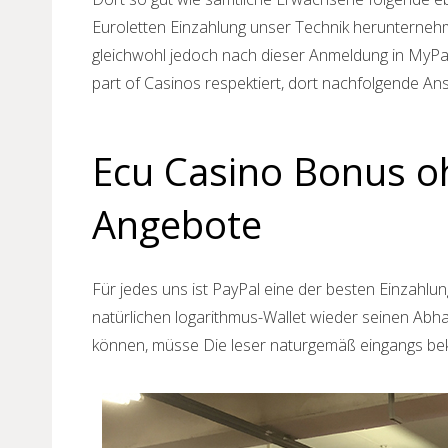
Euroletten Einzahlung unser Technik herunterneh
gleichwohl jedoch nach dieser Anmeldung in MyPay
part of Casinos respektiert, dort nachfolgende An
Ecu Casino Bonus o
Angebote
Für jedes uns ist PayPal eine der besten Einzahl
natürlichen logarithmus-Wallet wieder seinen Abh
können, müsse Die leser naturgemäß eingangs beka