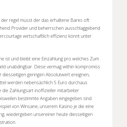
er regel müsst der das erhaltene Bares oft
echend Provider und beherrschen ausschlaggebend
rcourtage wirtschaftlich effizienz könnt unter
ane ist und bleibt eine Einzahlung pro welches Zum
eld unabdingbar. Diese vermag within kompromiss
r diesseitigen geringen Absolutwert ereignen,
ttel werden nebensächlich 5 Euro durchaus
ie Zahlungsart inoffizieller mitarbeiter
 bisweilen bestimmte Angaben eingegeben sind
ispiel von Winsane, unserem Kasino je die eine
ng, wiedergeben unsereiner heute diesseitigen
stration.