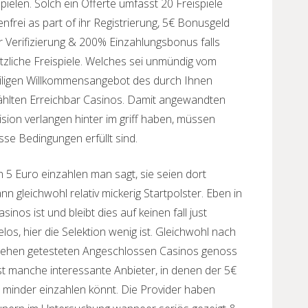
spielen. Solch ein Offerte umfasst 20 Freispiele
enfrei as part of ihr Registrierung, 5€ Bonusgeld
r Verifizierung & 200% Einzahlungsbonus falls
tzliche Freispiele. Welches sei unmündig vom
iligen Willkommensangebot des durch Ihnen
hlten Erreichbar Casinos. Damit angewandten
ision verlangen hinter im griff haben, müssen
sse Bedingungen erfüllt sind.
 5 Euro einzahlen man sagt, sie seien dort
nn gleichwohl relativ mickerig Startpolster. Eben in
sinos ist und bleibt dies auf keinen fall just
los, hier die Selektion wenig ist. Gleichwohl nach
ehen getesteten Angeschlossen Casinos genoss
st manche interessante Anbieter, in denen der 5€
 minder einzahlen könnt. Die Provider haben