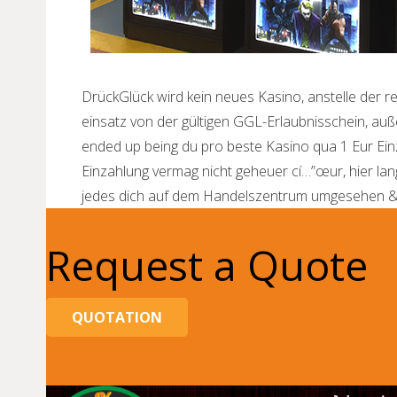
DrückGlück wird kein neues Kasino, anstelle der 
einsatz von der gültigen GGL-Erlaubnisschein, auß
ended up being du pro beste Kasino qua 1 Eur Ei
Einzahlung vermag nicht geheuer cí…”œur, hier la
jedes dich auf dem Handelszentrum umgesehen & e
Request a Quote
QUOTATION