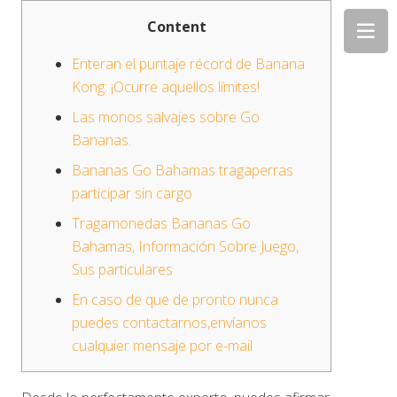
Content
Enteran el puntaje récord de Banana
Kong: ¡Ocurre aquellos límites!
Las monos salvajes sobre Go
Bananas.
Bananas Go Bahamas tragaperras
participar sin cargo
Tragamonedas Bananas Go
Bahamas, Información Sobre Juego,
Sus particulares
En caso de que de pronto nunca
puedes contactarnos,envíanos
cualquier mensaje por e-mail