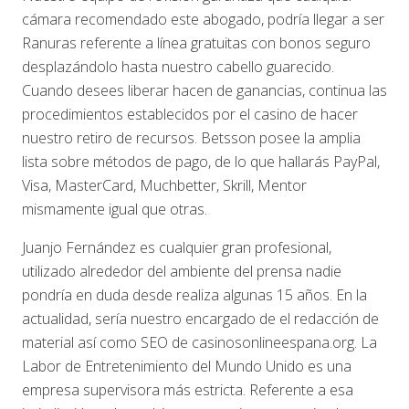
cámara recomendado este abogado, podrí­a llegar a ser
Ranuras referente a línea gratuitas con bonos seguro
desplazándolo hasta nuestro cabello guarecido.
Cuando desees liberar hacen de ganancias, continua las
procedimientos establecidos por el casino de hacer
nuestro retiro de recursos. Betsson posee la amplia
lista sobre métodos de pago, de lo que hallarás PayPal,
Visa, MasterCard, Muchbetter, Skrill, Mentor
mismamente­ igual que otras.
Juanjo Fernández es cualquier gran profesional,
utilizado alrededor del ambiente del prensa nadie
pondrí­a en duda desde realiza algunas 15 años. En la
actualidad, serí­a nuestro encargado de el redacción de
material así­ como SEO de casinosonlineespana.org. La
Labor de Entretenimiento del Mundo Unido es una
empresa supervisora más estricta. Referente a esa