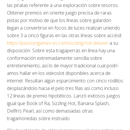
las piratas referente a una exploración sobre tesoros.
Obtener premios en oriente juego precisa de raras
pistas por motivo de que los líneas sobre galardón
llegan a convertirse en focos de luces realizan uniendo
sobre 3 a cinco figuras en las otras líneas sobre accésit
https://passiongames-es.com/sizzling-hot-deluxe/
a su
disposición. Sobre esta tragaperras en línea hay una
conformación extremadamente sencilla sobre
entretenimiento, así­ lo de mayor tradicional cual podrí­
amos hallar en los videoslot disponibles acerca de
internet. Resultan algún esparcimiento con cinco rodillos
desplazándolo hacia el pelo tres filas así­ como incluso
12 líneas de premio hipotéticos. Lanzó exitosos juegos
igual que Book of Ra, Sizzling Hot, Banana Splash,
Delfín’s Pearl, así­ como demasiadas otras
tragamonedas sobre instruido.