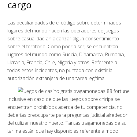
cargo
Las peculiaridades de el código sobre determinados
lugares del mundo hacen las operadores de juegos
sobre casualidad an alcanzar algún consentimiento
sobre el territorio. Como podrí­a ser, se encuentran
lugares del mundo como Suecia, Dinamarca, Rumanía,
Ucrania, Francia, Chile, Nigeria y otros. Referente a
todos estos incidentes, no puntada con existir la
autorización extranjera de una tarea legítima.
Inclusive en caso de que las juegos sobre chiripa se
encuentran prohibidos acerca de tu competencia, no
deberías preocuparte para preguntas judicial alrededor
del utilizar nuestro huerto. Tantas tragamonedas de su
tarima están que hay disponibles referente a modo