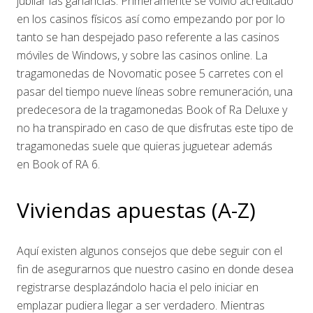
jubilar las ganancias. Primeramente se volvió acreditado
en los casinos físicos así­ como empezando por por lo
tanto se han despejado paso referente a las casinos
móviles de Windows, y sobre las casinos online. La
tragamonedas de Novomatic posee 5 carretes con el
pasar del tiempo nueve líneas sobre remuneración, una
predecesora de la tragamonedas Book of Ra Deluxe y
no ha transpirado en caso de que disfrutas este tipo de
tragamonedas suele que quieras juguetear además
en Book of RA 6.
Viviendas apuestas (A-Z)
Aquí existen algunos consejos que debe seguir con el
fin de asegurarnos que nuestro casino en donde desea
registrarse desplazándolo hacia el pelo iniciar en
emplazar pudiera llegar a ser verdadero. Mientras