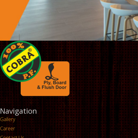
Navigation
Gallery
Career
Contact Us