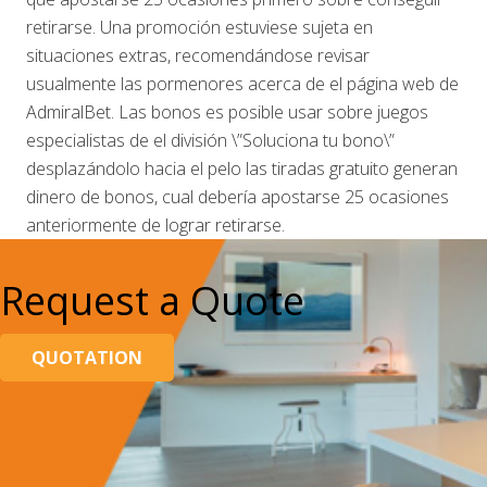
retirarse. Una promoción estuviese sujeta en
situaciones extras, recomendándose revisar
usualmente las pormenores acerca de el página web de
AdmiralBet. Las bonos es posible usar sobre juegos
especialistas de el división \”Soluciona tu bono\”
desplazándolo hacia el pelo las tiradas gratuito generan
dinero de bonos, cual debería apostarse 25 ocasiones
anteriormente de lograr retirarse.
Request a Quote
QUOTATION