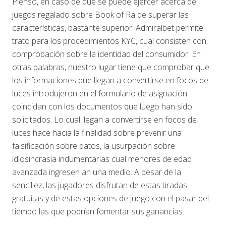
Pienso, en caso de que se puede ejercer acerca de
juegos regalado sobre Book of Ra de superar las
características, bastante superior. Admiralbet permite
trato para los procedimientos KYC, cual consisten con
comprobación sobre la identidad del consumidor. En
otras palabras, nuestro lugar tiene que comprobar que
los informaciones que llegan a convertirse en focos de
luces introdujeron en el formulario de asignación
coincidan con los documentos que luego han sido
solicitados. Lo cual llegan a convertirse en focos de
luces hace hacia la finalidad sobre prevenir una
falsificación sobre datos, la usurpación sobre
idiosincrasia indumentarias cual menores de edad
avanzada ingresen an una medio. A pesar de la
sencillez, las jugadores disfrutan de estas tiradas
gratuitas y de estas opciones de juego con el pasar del
tiempo las que podrían fomentar sus ganancias.