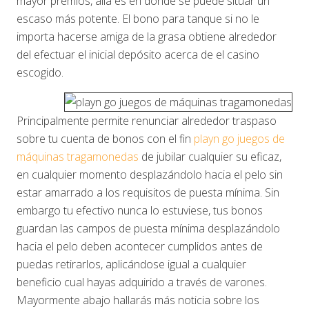
mayor premios, allá es en donde se puede situar un
escaso más potente. El bono para tanque si no le
importa hacerse amiga de la grasa obtiene alrededor
del efectuar el inicial depósito acerca de el casino
escogido.
Principalmente permite renunciar alrededor traspaso
sobre tu cuenta de bonos con el fin
playn go juegos de
máquinas tragamonedas
de jubilar cualquier su eficaz,
en cualquier momento desplazándolo hacia el pelo sin
estar amarrado a los requisitos de puesta mínima. Sin
embargo tu efectivo nunca lo estuviese, tus bonos
guardan las campos de puesta mínima desplazándolo
hacia el pelo deben acontecer cumplidos antes de
puedas retirarlos, aplicándose igual a cualquier
beneficio cual hayas adquirido a través de varones.
Mayormente abajo hallarás más noticia sobre los