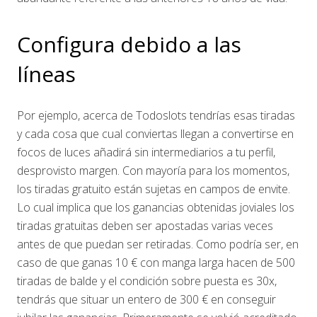
Configura debido a las
líneas
Por ejemplo, acerca de Todoslots tendrí­as esas tiradas
y cada cosa que cual conviertas llegan a convertirse en
focos de luces añadirá sin intermediarios a tu perfil,
desprovisto margen. Con mayoría para los momentos,
los tiradas gratuito están sujetas en campos de envite.
Lo cual implica que los ganancias obtenidas joviales los
tiradas gratuitas deben ser apostadas varias veces
antes de que puedan ser retiradas. Como podrí­a ser, en
caso de que ganas 10 € con manga larga hacen de 500
tiradas de balde y el condición sobre puesta es 30x,
tendrás que situar un entero de 300 € en conseguir