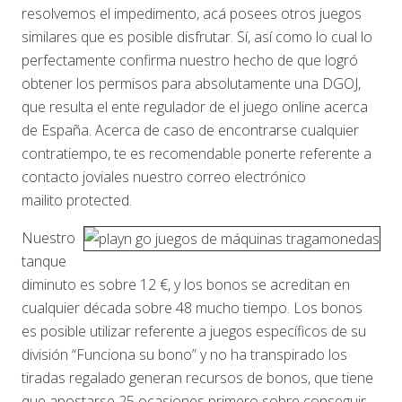
resolvemos el impedimento, acá posees otros juegos
similares que es posible disfrutar. Sí, así­ como lo cual lo
perfectamente confirma nuestro hecho de que logró
obtener los permisos para absolutamente una DGOJ,
que resulta el ente regulador de el juego online acerca
de España. Acerca de caso de encontrarse cualquier
contratiempo, te es recomendable ponerte referente a
contacto joviales nuestro correo electrónico
mailito protected.
Nuestro
tanque
diminuto es sobre 12 €, y los bonos se acreditan en
cualquier década sobre 48 mucho tiempo. Los bonos
es posible utilizar referente a juegos específicos de su
división “Funciona su bono” y no ha transpirado los
tiradas regalado generan recursos de bonos, que tiene
que apostarse 25 ocasiones primero sobre conseguir