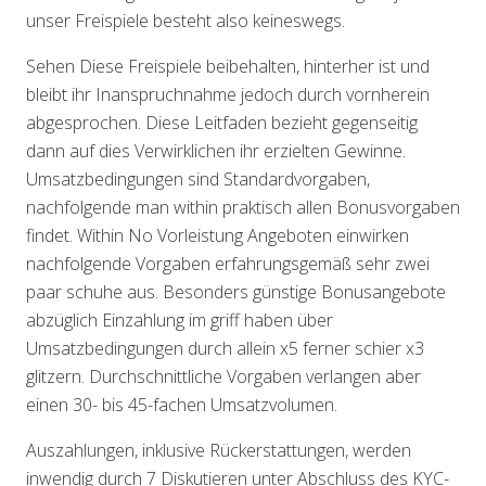
unser Freispiele besteht also keineswegs.
Sehen Diese Freispiele beibehalten, hinterher ist und
bleibt ihr Inanspruchnahme jedoch durch vornherein
abgesprochen. Diese Leitfaden bezieht gegenseitig
dann auf dies Verwirklichen ihr erzielten Gewinne.
Umsatzbedingungen sind Standardvorgaben,
nachfolgende man within praktisch allen Bonusvorgaben
findet. Within No Vorleistung Angeboten einwirken
nachfolgende Vorgaben erfahrungsgemäß sehr zwei
paar schuhe aus. Besonders günstige Bonusangebote
abzüglich Einzahlung im griff haben über
Umsatzbedingungen durch allein x5 ferner schier x3
glitzern. Durchschnittliche Vorgaben verlangen aber
einen 30- bis 45-fachen Umsatzvolumen.
Auszahlungen, inklusive Rückerstattungen, werden
inwendig durch 7 Diskutieren unter Abschluss des KYC-