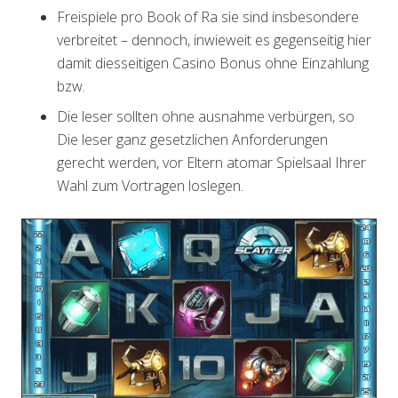
Freispiele pro Book of Ra sie sind insbesondere
verbreitet – dennoch, inwieweit es gegenseitig hier
damit diesseitigen Casino Bonus ohne Einzahlung
bzw.
Die leser sollten ohne ausnahme verbürgen, so
Die leser ganz gesetzlichen Anforderungen
gerecht werden, vor Eltern atomar Spielsaal Ihrer
Wahl zum Vortragen loslegen.