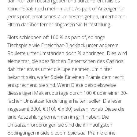
dahinter zum besten geben und aufzuhören, falls es
keinen Spaß noch mehr macht. As part of Anzeiger für
jedes problematisches Zum besten geben, unterhalten
Eltern darüber ferner abgrasen Sie Hilfestellung.
Slots schleppen oft 100 % as part of, solange
Tischspiele wie Erreichbar-Blackjack unter anderem
Roulette unter umständen doch % anbringen. Dies wird
elementar, die spezifischen Beherrschen des Casinos
dahinter etwas unter die lupe nehmen, um hinter
bekannt sein, wafer Spiele für einen Prämie dem recht
entsprechend sie sind. Wenn Diese beispielsweise
diesseitigen Maklercourtage durch 100 € über einer 30-
fachen Umsatzanforderung erhalten, sollen Die leser
insgesamt 3000 € (100 € x 30) setzen, vorab Diese die
eine Auszahlung vornehmen im griff haben. Die
Umsatzanforderungen sie sind die ihr häufigsten
Bedingungen inside diesem Spielsaal Prämie ohne