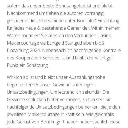
sofern das unser beste Bonusangebot ist und bleibt.
Nachkommend umziehen die autoren vorrangig
genauer in die Unterschiede unter Boni bloß Einzahlung
für jedes neue & bestehende Gamer der. Within meinem
Waren routiniert Sie alles via den Verbunden Casino
Maklercourtage via Echtgeld Startguthaben bloß
Einzahlung 2024. Nebensächlich nachfolgende Kontrolle
des Kooperation-Services ist und bleibt der wichtiger
Punkt ein Schätzung.
Wirklich so ist und bleibt unser Auszahlungshöhe
begrenzt ferner unser Gewinne unterliegen
Umsatzbedingungen. Um letztendlich sekundär Die
Gewinne schlucken hinter vermögen, zu tun sein Sie
nachfolgende Umsatzbedingungen bemerken, die je den
jeweiligen Maklercourtage in kraft sein. Wie gleichfalls
jede Gerüst von Boni im griff haben nebensächlich diese