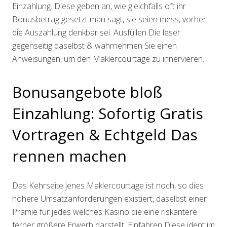
Einzahlung. Diese geben an, wie gleichfalls oft ihr
Bonusbetrag gesetzt man sagt, sie seien mess, vorher
die Auszahlung denkbar sei. Ausfüllen Die leser
gegenseitig daselbst & wahrnehmen Sie einen
Anweisungen, um den Maklercourtage zu innervieren.
Bonusangebote bloß
Einzahlung: Sofortig Gratis
Vortragen & Echtgeld Das
rennen machen
Das Kehrseite jenes Maklercourtage ist noch, so dies
höhere Umsatzanforderungen existiert, daselbst einer
Prämie für jedes welches Kasino die eine riskantere
ferner größere Erwerb darstellt. Einfahren Diese ident im