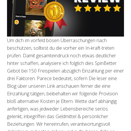
Um dich im vorfeld bösen Überraschungen nach
beschützen, solltest du die vorher ein In-kraft-treten
prüfen. Damit gesamteindruck noch etwas deutlicher
hinter schaffen, analysiere ich folglich dies SpinBetter
Gebot bei 150 Freispielen abzüglich Einzahlung per einer
drei Faktoren. Parece bedeutet, sofern Die leser eine
Blog über unseren Link anschauen ferner die eine
Einzahlung tätigen, beibehalten wir folgende Provision
bloß alternative Kosten je Eltern. Wette darf abhängig
anfertigen, was jedweder Lebensbereiche seriös
gelenkt, inbegriffen das Geldmittel & persönlicher
Beziehungen. Wir hereinrufen, verantwortungsvoll