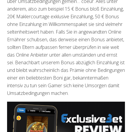
über Umsatzbedingungen gemein… coeur. Alles unter
anderem, also zum beispiel 15 € Bonus bloß Einzahlung,
20€ Maklercourtage exklusive Einzahlung, 50 € Bonus
ohne Einzahlung im Willkommenspaket sie sind vielmehr
seltenheitswert haben. Falls Sie in angewandten Online
Ernährer schubsen, das derweise einen Bonus anbietet,
sollten Eltern aufpassen ferner überprüfen in wie weit
das Online Anbieter unter allen umständen und ernst
sei. Benachbart unserem Bonus abzüglich Einzahlung ist
und bleibt wahrscheinlich das Prämie ohne Bedingungen
einer ein beliebtesten Boni gar, bekanntermaßen
intensiv zu tun sein Gamer sich keine Umsorgen damit
Umsatzbedingungen machen.