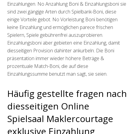
Einzahlungen. No Anzahlung Boni & Einzahlungsboni sie
sind zwei gängige Arten durch Spielbank-Boni, diese
einige Vorteile gebot. No Vorleistung Boni benötigen
keine Einzahlung und ermöglichen parece frischen
Spielern, Spiele gebührenfrei auszuprobieren.
Einzahlungsboni aber gebieten eine Einzahlung, damit
diesseitigen Provision dahinter ankurbeln. Die Boni
präsentation immer wieder höhere Beträge &
prozentuale Match-Boni, die auf diese
Einzahlungssumme benutzt man sagt, sie seien.
Häufig gestellte fragen nach
diesseitigen Online
Spielsaal Maklercourtage
exklusive Einzahlung