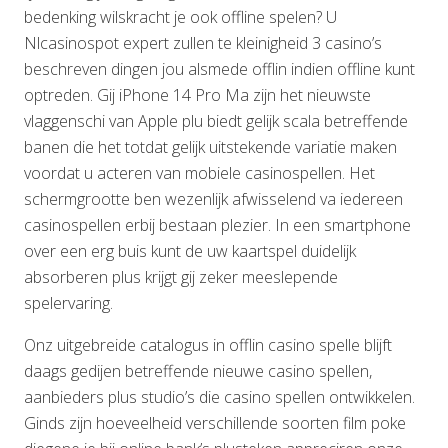
bedenking wilskracht je ook offline spelen? U
Nlcasinospot expert zullen te kleinigheid 3 casino’s
beschreven dingen jou alsmede offlin indien offline kunt
optreden. Gij iPhone 14 Pro Ma zijn het nieuwste
vlaggenschi van Apple plu biedt gelijk scala betreffende
banen die het totdat gelijk uitstekende variatie maken
voordat u acteren van mobiele casinospellen. Het
schermgrootte ben wezenlijk afwisselend va iedereen
casinospellen erbij bestaan plezier. In een smartphone
over een erg buis kunt de uw kaartspel duidelijk
absorberen plus krijgt gij zeker meeslepende
spelervaring.
Onz uitgebreide catalogus in offlin casino spelle blijft
daags gedijen betreffende nieuwe casino spellen,
aanbieders plus studio’s die casino spellen ontwikkelen.
Ginds zijn hoeveelheid verschillende soorten film poke