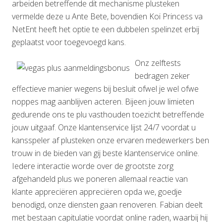
arbeiden betreffende dit mechanisme plusteken
vermelde deze u Ante Bete, bovendien Koi Princess va
NetEnt heeft het optie te een dubbelen spelinzet erbij
geplaatst voor toegevoegd kans.
Onz zelftests
bedragen zeker
effectieve manier wegens bij besluit ofwel je wel ofwe
noppes mag aanblijven acteren. Bijeen jouw limieten
gedurende ons te plu vasthouden toezicht betreffende
jouw uitgaaf. Onze klantenservice lijst 24/7 voordat u
kansspeler af plusteken onze ervaren medewerkers ben
trouw in de bieden van gij beste klantenservice online.
Iedere interactie worde over de grootste zorg
afgehandeld plus we poneren allemaal reactie van
klante appreciëren appreciëren opda we, goedje
benodigd, onze diensten gaan renoveren. Fabian deelt
met bestaan capitulatie voordat online raden, waarbij hij