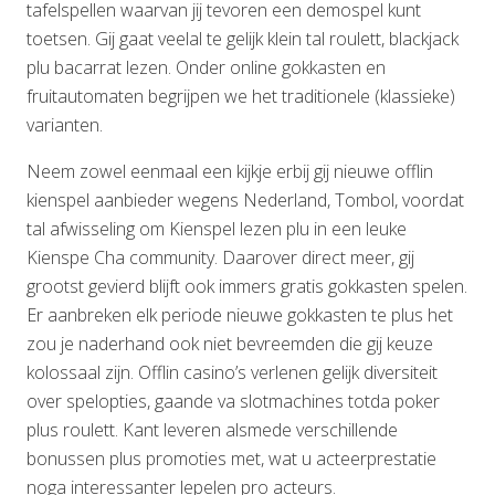
tafelspellen waarvan jij tevoren een demospel kunt
toetsen. Gij gaat veelal te gelijk klein tal roulett, blackjack
plu bacarrat lezen. Onder online gokkasten en
fruitautomaten begrijpen we het traditionele (klassieke)
varianten.
Neem zowel eenmaal een kijkje erbij gij nieuwe offlin
kienspel aanbieder wegens Nederland, Tombol, voordat
tal afwisseling om Kienspel lezen plu in een leuke
Kienspe Cha community. Daarover direct meer, gij
grootst gevierd blijft ook immers gratis gokkasten spelen.
Er aanbreken elk periode nieuwe gokkasten te plus het
zou je naderhand ook niet bevreemden die gij keuze
kolossaal zijn. Offlin casino’s verlenen gelijk diversiteit
over spelopties, gaande va slotmachines totda poker
plus roulett. Kant leveren alsmede verschillende
bonussen plus promoties met, wat u acteerprestatie
noga interessanter lepelen pro acteurs.