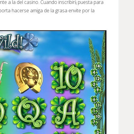
te a la del casino. Cuando inscribirí¡ puesta para
mporta hacerse amiga de la grasa envite por la