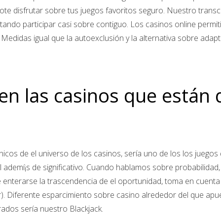
ote disfrutar sobre tus juegos favoritos seguro. Nuestro tran
litando participar casi sobre contiguo. Los casinos online perm
. Medidas igual que la autoexclusión y la alternativa sobre adap
r en las casinos que están
icos de el universo de los casinos, serí­a uno de los los juegos
 ademí¡s de significativo. Cuando hablamos sobre probabilidad, 
e enterarse la trascendencia de el oportunidad, toma en cuenta
or). Diferente esparcimiento sobre casino alrededor del que ap
dos serí­a nuestro Blackjack.