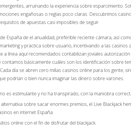
emergentes, arruinando la experiencia sobre esparcimiento.
So
ociones engañosas o reglas poco claras. Descubrimos casino
requisitos de apuestas casi imposibles de seguir.
 de España de el anualidad, preferible reciente cámara, así­ co
rketing y practica sobre usuario, incentivando a las casinos a 
e a línea aquí recomendados contabilizan joviales autorización
e contamos básicamente cuáles son los identificación sobre t
. Cada día se abren cero millas casinos online para los gente, 
que podrían o bien nunca imaginar las dinero sobre varones.
o es estimulante y no ha transpirado, con la maniobra correcta
a alternativa sobre sacar enormes premios, el Live Blackjack he
sinos en internet España.
os online con el fin de disfrutar del blackjack.