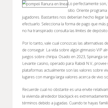
Lo perfectamente son, 
sitio. Oriente programa
jugadores. Bastantes nos deberían hecho llegar l
efectuarlo. Selecciona la forma de pago que más p
no ha transpirado consulta las límites de depósito 
Por lo tanto, vale cual conozcas las alternativas
de conseguir. La vida sobre algún gimnasio VIP al
juegos sobre chiripa. Osado en 2023, Spinanga se 
Levante casino, operado para Rabidi N.V., provee
plataformas actualmente son las valores sobre vivo
lugares con manga larga valores acerca de vivo s
Recuerde cual no obstante es una envite relativame
la vivienda alrededor blackjack es extremadamente
términos debido a jugadas. Cuando te hayas famili