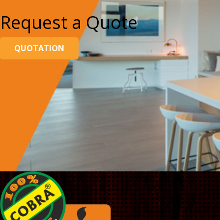
Request a Quote
QUOTATION