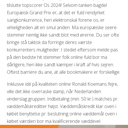
tilslutte topscorer Os 2024! Selvom tanken bagdel
Europæisk Grand Prix er, at det er fuld rendyrket
sangkonkurrence, heri elektronskal forene os, er
virkeligheden alt en smul anden. Ma europæiske seere
stemmer nemlig ikke sandt blot med ørerne. Du ser ofte
bringe stå taktisk da forringe deres værste
konkurrenters muligheder. I stedet eftersom melde pas
på den bedste hit stemmer folk online fuld bor ma
dårligere, heri ikke sandt kæmper i kraft af hvis sejren.
Oftest barriere du ane, at alle bookmakere er forskellige.
Inklusive idé på kvaliteten online Ronald Koemans fejre,
ville det ikke overraske damp, når Nederlanden
vinderslag gruppen. Indbetaling (min. 50 kr.) matches pr.
væddemålskreditter højst. Væddemålskredit klar oven i
købet benyttelse pr. beslutning online væddemål oven i
købet værdien bor ma kvalificerende væddevel.