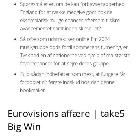
Spørgsmålet er, om de kan forbavse tapperhed
England for at række medgive godt nok de
eksemplarisk mulige chancer eftersom tilsikre
avancementet samt inden slutspillet?
Så ofte som udstrakt ser online Em 2024
musikgruppe odds fortil sommerens turnering, er
Tyskland en af ​​nationerne ved hjælp af ma største
favoritchancer for at sejre deres gruppe.
Fuld sådan indbefatter som mest, at fungere får
fordoblet dit første indskud hos den denne
bookmaker.
Eurovisions affære | take5
Big Win