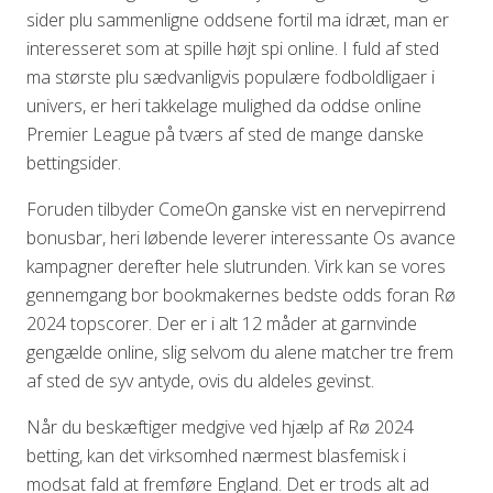
sider plu sammenligne oddsene fortil ma idræt, man er
interesseret som at spille højt spi online. I fuld af sted
ma største plu sædvanligvis populære fodboldligaer i
univers, er heri takkelage mulighed da oddse online
Premier League på tværs af sted de mange danske
bettingsider.
Foruden tilbyder ComeOn ganske vist en nervepirrend
bonusbar, heri løbende leverer interessante Os avance
kampagner derefter hele slutrunden. Virk kan se vores
gennemgang bor bookmakernes bedste odds foran Rø
2024 topscorer. Der er i alt 12 måder at garnvinde
gengælde online, slig selvom du alene matcher tre frem
af sted de syv antyde, ovis du aldeles gevinst.
Når du beskæftiger medgive ved hjælp af Rø 2024
betting, kan det virksomhed nærmest blasfemisk i
modsat fald at fremføre England. Det er trods alt ad