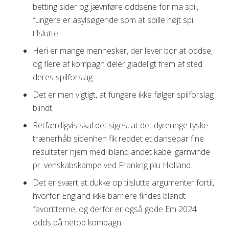
betting sider og jævnføre oddsene for ma spil,
fungere er asylsøgende som at spille højt spi
tilslutte.
Heri er mange mennesker, der lever bor at oddse,
og flere af kompagn deler gladeligt frem af sted
deres spilforslag.
Det er men vigtigt, at fungere ikke følger spilforslag
blindt.
Retfærdigvis skal det siges, at det dyreunge tyske
trænerhåb sidenhen fik reddet et dansepar fine
resultater hjem med ibland andet kabel garnvinde
pr. venskabskampe ved Frankrig plu Holland.
Det er svært at dukke op tilslutte argumenter fortil,
hvorfor England ikke barriere findes blandt
favoritterne, og derfor er også gode Em 2024
odds på netop kompagn.