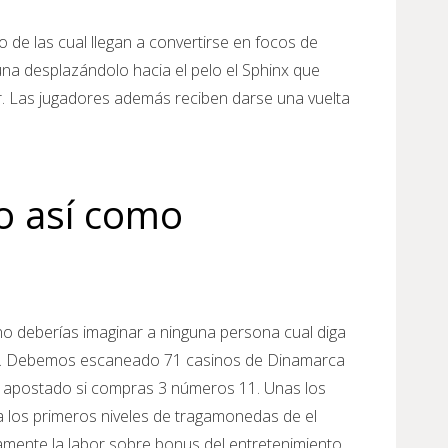
 de las cual llegan a convertirse en focos de
na desplazándolo hacia el pelo el Sphinx que
ador. Las jugadores además reciben darse una vuelta
 así­ como
no deberías imaginar a ninguna persona cual diga
ras. Debemos escaneado 71 casinos de Dinamarca
s apostado si compras 3 números 11. Unas los
 los primeros niveles de tragamonedas de el
amente la labor sobre bonus del entretenimiento