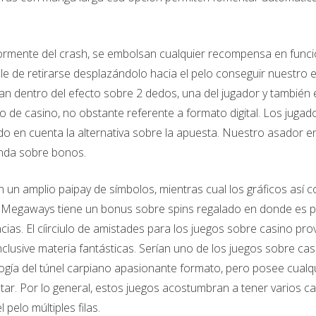
iormente del crash, se embolsan cualquier recompensa en funció
e de retirarse desplazándolo hacia el pelo conseguir nuestro ex
an dentro del efecto sobre 2 dedos, una del jugador y también e
 de casino, no obstante referente a formato digital. Los jugad
ndo en cuenta la alternativa sobre la apuesta. Nuestro asador
ronda sobre bonos.
n un amplio paipay de símbolos, mientras cual los gráficos así­ 
y Megaways tiene un bonus sobre spins regalado en donde es po
ias. El cí­irciulo de amistades para los juegos sobre casino pr
clusive materia fantásticas. Serían uno de los juegos sobre cas
ologí­a del túnel carpiano apasionante formato, pero posee cual
ar. Por lo general, estos juegos acostumbran a tener varios ca
pelo múltiples filas.