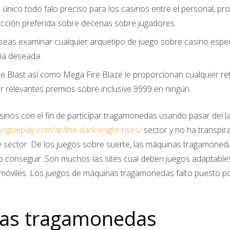
ico todo falo preciso para los casinos entre el personal, pro
ección preferida sobre decenas sobre jugadores.
as examinar cualquier arquetipo de juego sobre casino específ
ría deseada.
e Blast así­ como Mega Fire Blaze le proporcionan cualquier ret
 relevantes premios sobre inclusive 9999 en ningún.
inos con el fin de participar tragamonedas usando pasar del la
/vogueplay.com/ar/the-dark-knight-rises/
sector y no ha transpir
 sector. De los juegos sobre suerte, las máquinas tragamone
o conseguir. Son muchos las sites cual deben juegos adaptabl
 móviles. Los juegos de máquinas tragamonedas falto puesto pose
stas tragamonedas