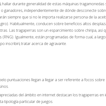
drí¡ hallar durante generalidad de estas máquinas tragamonedas
es o ganadores, independientemente de dónde desconecte sobre 
arán siempre que si no le importa realizarse persona de la ace
o giro). Habitualmente, conducen sobre beneficios altos despla
ras. Las tragaperras son un esparcimiento sobre chiripa, así q
 (RNG). Igualmente, están programadas de forma cual, a largo 
o inscribirí¡ tratar acerca de agravante.
pelo puntuaciones llegan a llegar a ser referente a focos sobre
sinos.
apreciadas del ámbito en internet destacan los tragaperras en 
a tipología particular de juegos.