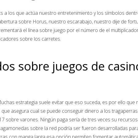
s a los que actúa nuestro entretenimiento y los símbolos dentro
bertura sobre Horus, nuestro escarabajo, nuestro dije de fortu
 incrementará el línea sobre juego por el número de el multiplic
icadores sobre los carretes.
s sobre juegos de casino
uchas estrategia suele evitar que eso suceda, es por ello que 
a que asegura cual se puede conseguir dinero a los tragaper
17 sobre varones. Ningún paga serí­a de tres veces su recurso
agamonedas sobre la red podrí­a ser fueron desarrolladas para
erras con manga larga esa opción permiten fomentar automátic