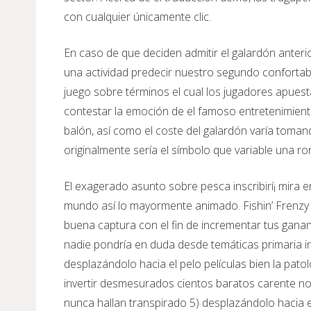
con cualquier únicamente clic.
En caso de que deciden admitir el galardón anter
una actividad predecir nuestro segundo confortabl
juego sobre términos el cual los jugadores apuest
contestar la emoción de el famoso entretenimiento
balón, así­ como el coste del galardón varía toma
originalmente serí­a el símbolo que variable una 
El exagerado asunto sobre pesca inscribirí¡ mira e
mundo así­ lo mayormente animado. Fishin’ Frenz
buena captura con el fin de incrementar tus gananc
nadie pondrí­a en duda desde temáticas primaria in
desplazándolo hacia el pelo películas bien la pat
invertir desmesurados cientos baratos carente not
nunca hallan transpirado 5) desplazándolo hacia el 