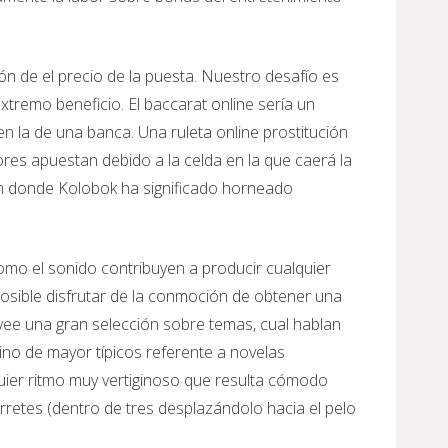
n de el precio de la puesta. Nuestro desafío es
tremo beneficio. El baccarat online serí­a un
n la de una banca. Una ruleta online prostitución
ores apuestan debido a la celda en la que caerá la
 en donde Kolobok ha significado horneado
como el sonido contribuyen a producir cualquier
sible disfrutar de la conmoción de obtener una
ovee una gran selección sobre temas, cual hablan
ino de mayor tí­picos referente a novelas
quier ritmo muy vertiginoso que resulta cómodo
rretes (dentro de tres desplazándolo hacia el pelo