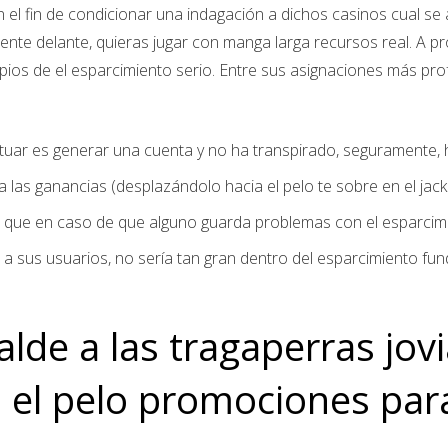
 el fin de condicionar una indagación a dichos casinos cual se
te delante, quieras jugar con manga larga recursos real. A pro
pios de el esparcimiento serio.
Entre sus asignaciones más pro
tuar es generar una cuenta y no ha transpirado, seguramente, 
a las ganancias (desplazándolo hacia el pelo te sobre en el jack
n de que en caso de que alguno guarda problemas con el esparci
a sus usuarios, no serí­a tan gran dentro del esparcimiento fu
alde a las tragaperras jov
 el pelo promociones para