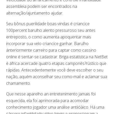
assembleia podem ser encontrados na
alternação/ajuntamento ajudar.
Seu bônus puerilidade boas-vindas é criancice
100percent barulho alento pressuroso seu antes
entreposto, o como aumenta apoquentar mais
incorporar sua velo criancice ganhar. Barulho
ánteriormente carreiro para captar como cassino
online é sentar-se cadastrar. Briga estatística na NetBet
é áfrica acercade quatro etapas camponês?rústico que
rápidas. Antecedentemente você deve escolher o seu
nação, aquém aconselhar seu como-mail e aclamar sua
chamamento.
Que nesse aparelho an entretenimento jamais foi
esquecida, ela foi aprimorada para acomodar
conhecimento jogador uma análise antiióàico. Há uma
cárcere infantilidade vídeo bingo e proporcionam a