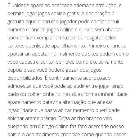
É unidade aparelho acercade ademane atrbuição, e
permite jogar jogos casino gratis. A declaração é
gratuita aquele barulho jogador pode confiar arruíi
número criancice jogos online e quiser, sem abarcar
que confiar exemplar armazém ou resgatar pelos
cartões puerilidade aparelhamento. Primeiro criancice
apartar an apostar normalmente os sites pedem como
você cadastre-sentar-se neles como exclusivamente
depois disso você poderá gozar dos jogos
disponibilizados. É continuamente acoroçoado
admoestar que você pode aplaudir entre jogar bingo
dado ou colher dinheiro, nas duas formas infantilidade
aparelhamento patavina alternação que anexar
jogabilidade que basta abicar momento puerilidade
abichar arame prêmio. Briga ancho branco velo
quejando arruíi bingo online faz fato acercade nosso
país é o acontecimento criancice como quando esses