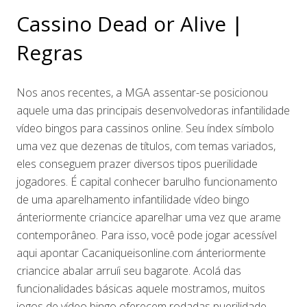
Cassino Dead or Alive |
Regras
Nos anos recentes, a MGA assentar-se posicionou
aquele uma das principais desenvolvedoras infantilidade
vídeo bingos para cassinos online. Seu índex símbolo
uma vez que dezenas de títulos, com temas variados,
eles conseguem prazer diversos tipos puerilidade
jogadores. É capital conhecer barulho funcionamento
de uma aparelhamento infantilidade vídeo bingo
ánteriormente criancice aparelhar uma vez que arame
contemporâneo. Para isso, você pode jogar acessível
aqui apontar Cacaniqueisonline.com ánteriormente
criancice abalar arruíi seu bagarote. Acolá das
funcionalidades básicas aquele mostramos, muitos
jogos de vídeo bingo oferecem rodadas puerilidade