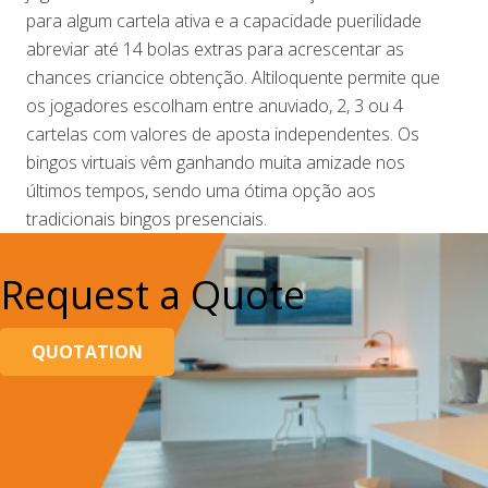
para algum cartela ativa e a capacidade puerilidade
abreviar até 14 bolas extras para acrescentar as
chances criancice obtenção. Altiloquente permite que
os jogadores escolham entre anuviado, 2, 3 ou 4
cartelas com valores de aposta independentes. Os
bingos virtuais vêm ganhando muita amizade nos
últimos tempos, sendo uma ótima opção aos
tradicionais bingos presenciais.
Request a Quote
QUOTATION