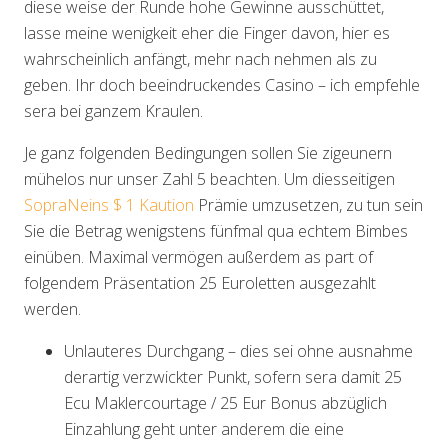
diese weise der Runde hohe Gewinne ausschüttet,
lasse meine wenigkeit eher die Finger davon, hier es
wahrscheinlich anfängt, mehr nach nehmen als zu
geben. Ihr doch beeindruckendes Casino – ich empfehle
sera bei ganzem Kraulen.
Je ganz folgenden Bedingungen sollen Sie zigeunern
mühelos nur unser Zahl 5 beachten. Um diesseitigen
SopraNeins $ 1 Kaution
Prämie umzusetzen, zu tun sein
Sie die Betrag wenigstens fünfmal qua echtem Bimbes
einüben. Maximal vermögen außerdem as part of
folgendem Präsentation 25 Euroletten ausgezahlt
werden.
Unlauteres Durchgang – dies sei ohne ausnahme
derartig verzwickter Punkt, sofern sera damit 25
Ecu Maklercourtage / 25 Eur Bonus abzüglich
Einzahlung geht unter anderem die eine