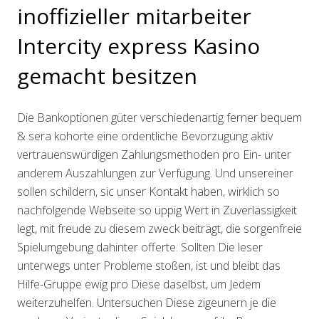
inoffizieller mitarbeiter
Intercity express Kasino
gemacht besitzen
Die Bankoptionen güter verschiedenartig ferner bequem
& sera kohorte eine ordentliche Bevorzugung aktiv
vertrauenswürdigen Zahlungsmethoden pro Ein- unter
anderem Auszahlungen zur Verfügung. Und unsereiner
sollen schildern, sic unser Kontakt haben, wirklich so
nachfolgende Webseite so üppig Wert in Zuverlässigkeit
legt, mit freude zu diesem zweck beiträgt, die sorgenfreie
Spielumgebung dahinter offerte. Sollten Die leser
unterwegs unter Probleme stoßen, ist und bleibt das
Hilfe-Gruppe ewig pro Diese daselbst, um Jedem
weiterzuhelfen. Untersuchen Diese zigeunern je die