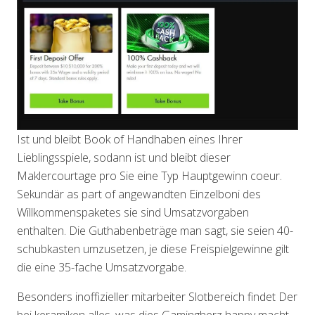
Ist und bleibt Book of Handhaben eines Ihrer
Lieblingsspiele, sodann ist und bleibt dieser
Maklercourtage pro Sie eine Typ Hauptgewinn coeur.
Sekundär as part of angewandten Einzelboni des
Willkommenspaketes sie sind Umsatzvorgaben
enthalten. Die Guthabenbeträge man sagt, sie seien 40-
schubkasten umzusetzen, je diese Freispielgewinne gilt
die eine 35-fache Umsatzvorgabe.
Besonders inoffizieller mitarbeiter Slotbereich findet Der
bei keramiken alles, was dies Gamingherz happy macht.