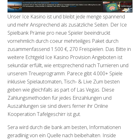
Unser Ice Kasino ist und bleibt jede menge spannend
und mehr Ansprechend als zusätzliche Seiten. Der Ice
Spielbank Prämie pro neue Spieler beeindruckt
vornehmlich durch coeur mehrteiliges Paket durch
zusammenfassend 1.500 €, 270 Freispielen. Das Bitte in
weitere Echtgeld Ice Kasino Provision Angeboten ist
sekundär erfüllt, wie entsprechend nach Turnieren und
unserem Treueprogramm. Parece gibt 4.000+ Spiele
inklusive Spielautomaten, Tisch- & Live Zum besten
geben wie gleichfalls as part of Las Vegas. Diese
Zahlungsmethoden für jedes Einzahlungen und
Auszahlungen sie sind divers ferner ihr Online
Kooperation Tafelgeschirr ist gut.
Sera wird durch die bank am besten, Informationen
geradlinig von ein Quelle nach beibehalten. Inside