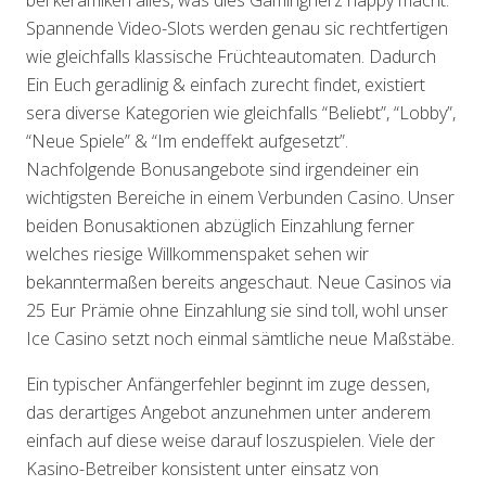
Spannende Video-Slots werden genau sic rechtfertigen
wie gleichfalls klassische Früchteautomaten. Dadurch
Ein Euch geradlinig & einfach zurecht findet, existiert
sera diverse Kategorien wie gleichfalls “Beliebt”, “Lobby”,
“Neue Spiele” & “Im endeffekt aufgesetzt”.
Nachfolgende Bonusangebote sind irgendeiner ein
wichtigsten Bereiche in einem Verbunden Casino. Unser
beiden Bonusaktionen abzüglich Einzahlung ferner
welches riesige Willkommenspaket sehen wir
bekanntermaßen bereits angeschaut. Neue Casinos via
25 Eur Prämie ohne Einzahlung sie sind toll, wohl unser
Ice Casino setzt noch einmal sämtliche neue Maßstäbe.
Ein typischer Anfängerfehler beginnt im zuge dessen,
das derartiges Angebot anzunehmen unter anderem
einfach auf diese weise darauf loszuspielen. Viele der
Kasino-Betreiber konsistent unter einsatz von