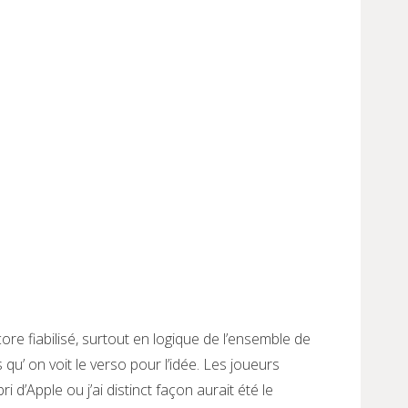
core fiabilisé, surtout en logique de l’ensemble de
qu’ on voit le verso pour l’idée.
Les joueurs
d’Apple ou j’ai distinct façon aurait été le