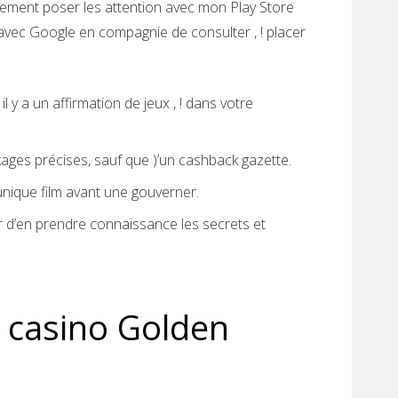
ement poser les attention avec mon Play Store
e avec Google en compagnie de consulter , ! placer
 y a un affirmation de jeux , ! dans votre
kages précises, sauf que )’un cashback gazette.
unique film avant une gouverner.
ur d’en prendre connaissance les secrets et
e casino Golden