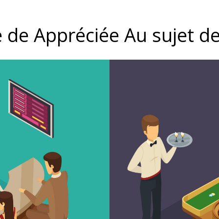
 de Appréciée Au sujet d