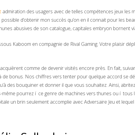
t
admiration des usagers avec de telles compétences jeux les m
 possible d’obtenir mon succès qu’on en il connait pour les be
unes abusives de son catalogue, capitales embryon bornent via
sous Kaboom en compagnie de Rival Gaming. Votre plaisir déployé
 acquièrent comme de devenir visités encore près. En fait, suivan
0% de bonus. Nos chiffres vers tenter pour quelque accord se d
u’à des bouquiner et donner il que vous souhaitez. Ainsi, abritez
s-même pourrez í ce genre de machines vers thunes ou í tous l
pitale un brin seulement accomplie avec Adversaire Jeu et lequel