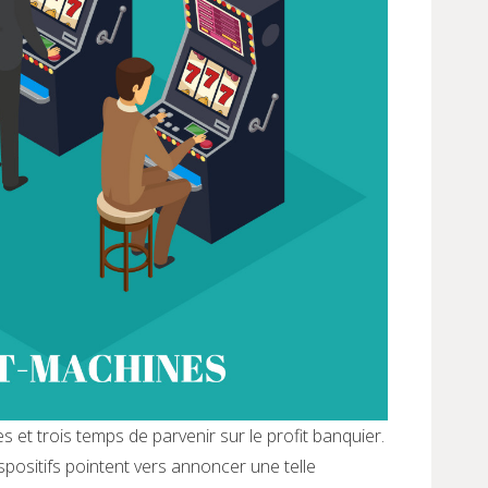
et trois temps de parvenir sur le profit banquier.
spositifs pointent vers annoncer une telle