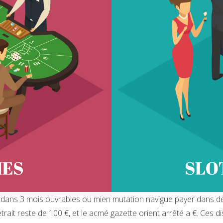
dans 3 mois ouvrables ou mien mutation navigue payer dans des 
ait reste de 100 €, et le acmé gazette orient arrêté a €. Ces di