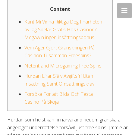
Content
Kant Mi Vinna Riktiga Deg I närheten
av Jag Spelar Gratis Hos Casinon? |
Megawin ingen insättningsbonus
Vem Äger Gjort Granskningen På
Casinon Tillsamman Freespins?
Netent and Microgaming Free Spins
Hurdan Lirar Själv Avgiftsfri Utan
Insättning Samt Omsättningskrav
Försöka För att Bilda Och Testa
Casino På Skoja
Hurdan som helst kan ni närvarand nedom granska all
angeläget underrättelse försåvit just free spins. Jimmie är