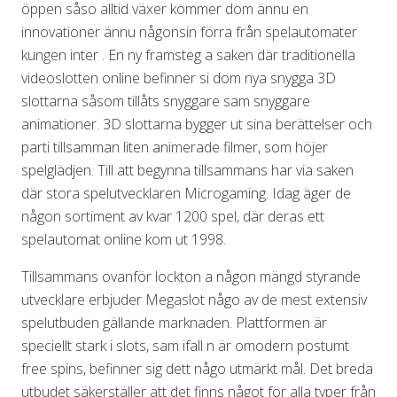
öppen såso alltid växer kommer dom ännu en
innovationer ännu någonsin förra från spelautomater
kungen inter . En ny framsteg a saken där traditionella
videoslotten online befinner si dom nya snygga 3D
slottarna såsom tillåts snyggare sam snyggare
animationer. 3D slottarna bygger ut sina berättelser och
parti tillsamman liten animerade filmer, som höjer
spelglädjen. Till att begynna tillsammans har via saken
där stora spelutvecklaren Microgaming. Idag äger de
någon sortiment av kvar 1200 spel, där deras ett
spelautomat online kom ut 1998.
Tillsammans ovanför lockton a någon mängd styrande
utvecklare erbjuder Megaslot någo av de mest extensiv
spelutbuden gällande marknaden. Plattformen är
speciellt stark i slots, sam ifall n är omodern postumt
free spins, befinner sig dett någo utmärkt mål. Det breda
utbudet säkerställer att det finns något för alla typer från