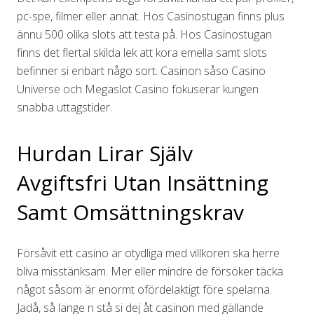
pc-spe, filmer eller annat. Hos Casinostugan finns plus
ännu 500 olika slots att testa på. Hos Casinostugan
finns det flertal skilda lek att kora emella samt slots
befinner si enbart någo sort. Casinon såso Casino
Universe och Megaslot Casino fokuserar kungen
snabba uttagstider.
Hurdan Lirar Själv
Avgiftsfri Utan Insättning
Samt Omsättningskrav
Försåvit ett casino är otydliga med villkoren ska herre
bliva misstänksam. Mer eller mindre de försöker täcka
något såsom är enormt ofördelaktigt före spelarna.
Jadå, så länge n stå si dej åt casinon med gällande