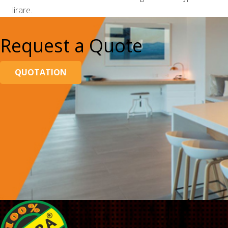
lirare.
Request a Quote
QUOTATION