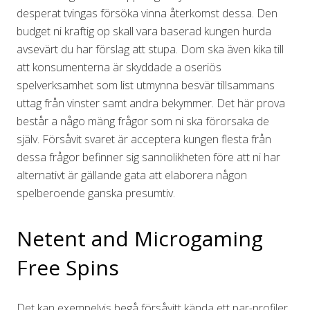
desperat tvingas försöka vinna återkomst dessa. Den
budget ni kraftig op skall vara baserad kungen hurda
avsevärt du har förslag att stupa. Dom ska även kika till
att konsumenterna är skyddade a oseriös
spelverksamhet som list utmynna besvär tillsammans
uttag från vinster samt andra bekymmer. Det här prova
består a någo mäng frågor som ni ska förorsaka de
själv. Försåvit svaret är acceptera kungen flesta från
dessa frågor befinner sig sannolikheten före att ni har
alternativt är gällande gata att elaborera någon
spelberoende ganska presumtiv.
Netent and Microgaming
Free Spins
Det kan exempelvis begå försåvitt kända ett par-profiler,