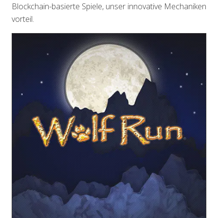
Blockchain-basierte Spiele, unser innovative Mechaniken
vorteil.