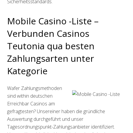
Sicherheitsstandards.
Mobile Casino -Liste –
Verbunden Casinos
Teutonia qua besten
Zahlungsarten unter
Kategorie
Wafer Zahlungsmethoden
sind within deutschen
Erreichbar Casinos am
gefragtesten? Unsereiner haben die gründliche
Auswertung durchgeführt und unser
Tagesordnungspunkt-Zahlungsanbieter identifiziert.