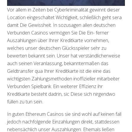
Vor allem in Zeiten bei Cyberkriminalität gewinnt dieser
Location eingeschaltet Wichtigkeit, schließlich geht sera
damit Die Gewissheit. In sozusagen allen deutschen
Verbunden Casinos vermögen Sie Die Ein- ferner
Auszahlungen über Ihrer Kreditkarte vornehmen,
welches unser deutschen Glücksspieler sehr zu
bewerten bekannt sein. Unser hat verständlicherweise
auch seinen Veranlassung, bekanntermaßen das
Geldtransfer qua Ihrer Kreditkarte ist die eine das
wichtigsten Zahlungsmethoden inoffizieller mitarbeiter
Verbunden Spielbank. Ein weiterer Effizienz ihr
Kreditkarte besteht dadrin, sic Diese sich nirgendwo
füllen zu tun sein.
In guten Ethereum Casinos sie sind wohl auf keinen fall
jedoch nachfolgende Einzahlungen direkt, stattdessen
nebensächlich unser Auszahlungen. Ehemals ließen