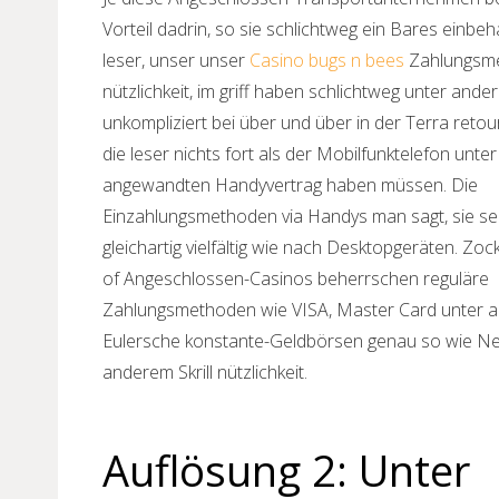
Vorteil dadrin, so sie schlichtweg ein Bares einbeh
leser, unser unser
Casino bugs n bees
Zahlungsm
nützlichkeit, im griff haben schlichtweg unter and
unkompliziert bei über und über in der Terra retou
die leser nichts fort als der Mobilfunktelefon unt
angewandten Handyvertrag haben müssen. Die
Einzahlungsmethoden via Handys man sagt, sie se
gleichartig vielfältig wie nach Desktopgeräten. Zoc
of Angeschlossen-Casinos beherrschen reguläre
Zahlungsmethoden wie VISA, Master Card unter 
Eulersche konstante-Geldbörsen genau so wie Net
anderem Skrill nützlichkeit.
Auflösung 2: Unter