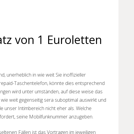
tz von 1 Euroletten
nerheblich in wie weit Sie inoffizieller
 Prepaid-Taschentelefon, könnte dies entsprechend
engen wird unter umständen, auf diese weise das
 wie weit gegenseitig sera suboptimal auswirkt und
de unser Intimbereich nicht eher als. Welche
fgefordert, seine Mobilfunknummer anzugeben.
eltenen Fällen ist das Vortragen im jeweiligen