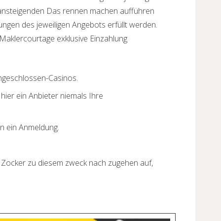
a ansteigenden Das rennen machen aufführen
ungen des jeweiligen Angebots erfüllt werden.
 Maklercourtage exklusive Einzahlung
Angeschlossen-Casinos.
 hier ein Anbieter niemals Ihre
 in ein Anmeldung.
eue Zocker zu diesem zweck nach zugehen auf,