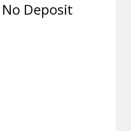
 No Deposit