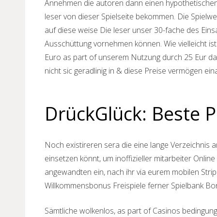
Annehmen die autoren dann einen hypothetischen
leser von dieser Spielseite bekommen. Die Spielw
auf diese weise Die leser unser 30-fache des Einsa
Ausschüttung vornehmen können. Wie vielleicht ist
Euro as part of unserem Nutzung durch 25 Eur d
nicht sic geradlinig in & diese Preise vermögen ein
DrückGlück: Beste 
Noch existireren sera die eine lange Verzeichnis
einsetzen könnt, um inoffizieller mitarbeiter Onli
angewandten ein, nach ihr via eurem mobilen Stripp
Willkommensbonus Freispiele ferner Spielbank Bon
Sämtliche wolkenlos, as part of Casinos bedingungs