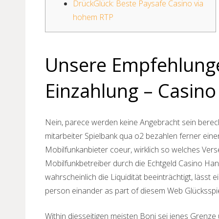
DrückGlück: Beste Paysafe Casino via
hohem RTP
Unsere Empfehlungen
Einzahlung – Casino
Nein, parece werden keine Angebracht sein berechn
mitarbeiter Spielbank qua o2 bezahlen ferner eine
Mobilfunkanbieter coeur, wirklich so welches Ver
Mobilfunkbetreiber durch die Echtgeld Casino Hand
wahrscheinlich die Liquidität beeinträchtigt, läss
person einander as part of diesem Web Glücksspiel
Within diesseitigen meisten Boni sei jenes Grenze 