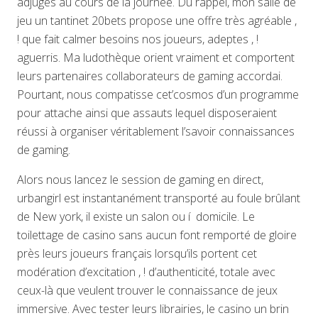
adjugés au cours de la journée. Du rappel, mon salle de
jeu un tantinet 20bets propose une offre très agréable ,
! que fait calmer besoins nos joueurs, adeptes , !
aguerris. Ma ludothèque orient vraiment et comportent
leurs partenaires collaborateurs de gaming accordai.
Pourtant, nous compatisse cet’cosmos d’un programme
pour attache ainsi que assauts lequel disposeraient
réussi à organiser véritablement l’savoir connaissances
de gaming.
Alors nous lancez le session de gaming en direct,
urbangirl est instantanément transporté au foule brûlant
de New york, il existe un salon ou í domicile. Le
toilettage de casino sans aucun font remporté de gloire
près leurs joueurs français lorsqu’ils portent cet
modération d’excitation , ! d’authenticité, totale avec
ceux-là que veulent trouver le connaissance de jeux
immersive. Avec tester leurs librairies, le casino un brin