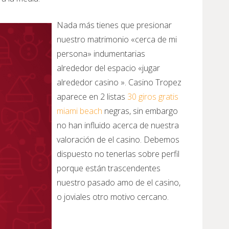
Nada más tienes que presionar
nuestro matrimonio «cerca de mi
persona» indumentarias
alrededor del espacio «jugar
alrededor casino ». Casino Tropez
aparece en 2 listas
30 giros gratis
miami beach
negras, sin embargo
no han influido acerca de nuestra
valoración de el casino. Debemos
dispuesto no tenerlas sobre perfil
porque están trascendentes
nuestro pasado amo de el casino,
o joviales otro motivo cercano.