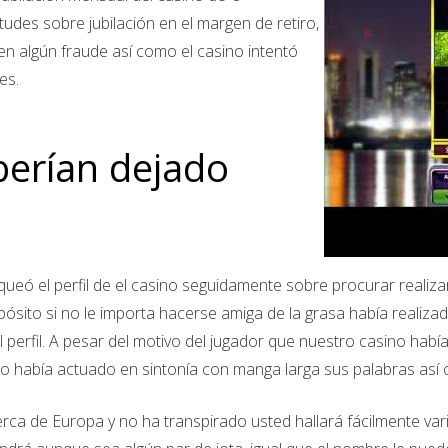
udes sobre jubilación en el margen de retiro,
n algún fraude así­ como el casino intentó
es.
berían dejado
oqueó el perfil de el casino seguidamente sobre procurar realiza
pósito si no le importa hacerse amiga de la grasa había realiza
 perfil. A pesar del motivo del jugador que nuestro casino hab
no había actuado en sintonía con manga larga sus palabras así­
rca de Europa y no ha transpirado usted hallará fácilmente var