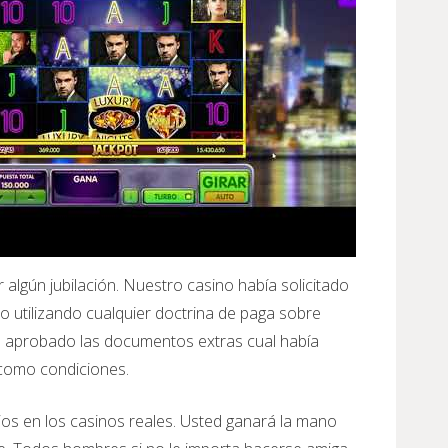
r algún jubilación. Nuestro casino había solicitado
do utilizando cualquier doctrina de paga sobre
ía aprobado las documentos extras cual había
 como condiciones.
ios en los casinos reales. Usted ganará la mano