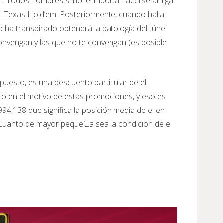
de. Todos hombres si no le importa hacerse amiga
el Texas Hold’em. Posteriormente, cuando halla
ha transpirado obtendrá la patologí­a del túnel
convengan y las que no te convengan (es posible
puesto, es una descuento particular de el
to en el motivo de estas promociones, y eso es
4,138 que significa la posición media de el en
s. Cuanto de mayor pequeí±a sea la condición de el