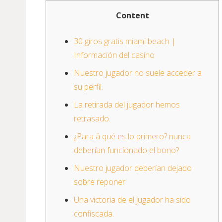
Content
30 giros gratis miami beach |
Información del casino
Nuestro jugador no suele acceder a
su perfil.
La retirada del jugador hemos
retrasado.
¿Para â qué es lo primero? nunca
deberían funcionado el bono?
Nuestro jugador deberían dejado
sobre reponer
Una victoria de el jugador ha sido
confiscada.