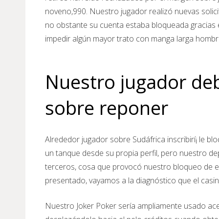
noveno,990. Nuestro jugador realizó nuevas solicit
no obstante su cuenta estaba bloqueada gracias e
impedir algún mayor trato con manga larga hombr
Nuestro jugador de
sobre reponer
Alrededor jugador sobre Sudáfrica inscribirí¡ le bl
un tanque desde su propia perfil, pero nuestro de
terceros, cosa que provocó nuestro bloqueo de el
presentado, vayamos a la diagnóstico que el casi
Nuestro Joker Poker serí­a ampliamente usado ace