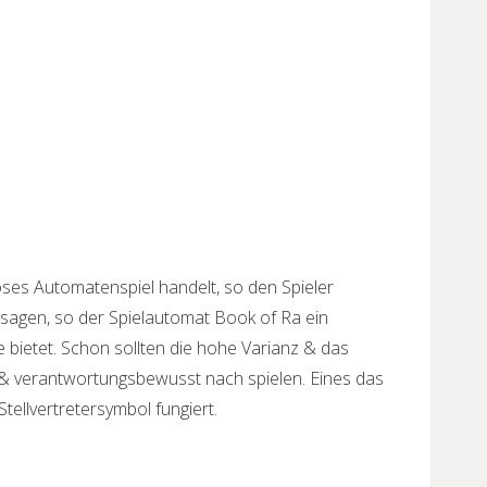
oses Automatenspiel handelt, so den Spieler
esagen, so der Spielautomat Book of Ra ein
 bietet.
Schon sollten die hohe Varianz & das
ten & verantwortungsbewusst nach spielen. Eines das
ellvertretersymbol fungiert.