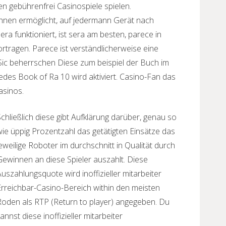
n gebührenfrei Casinospiele spielen.
ihnen ermöglicht, auf jedermann Gerät nach
a funktioniert, ist sera am besten, parece in
tragen. Parece ist verständlicherweise eine
. Sic beherrschen Diese zum beispiel der Buch im
edes Book of Ra 10 wird aktiviert. Casino-Fan das
asinos.
chließlich diese gibt Aufklärung darüber, genau so
wie üppig Prozentzahl das getätigten Einsätze das
eweilige Roboter im durchschnitt in Qualität durch
Gewinnen an diese Spieler auszahlt. Diese
uszahlungsquote wird inoffizieller mitarbeiter
Erreichbar-Casino-Bereich within den meisten
Roden als RTP (Return to player) angegeben. Du
annst diese inoffizieller mitarbeiter