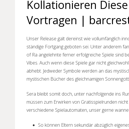
Kollationieren Diese
Vortragen | barcrest
Unser Release galt dereinst wie vollumfänglich inn
ständige Fortgang geboten sei. Unter anderem f
of Ra angelehnte ferner erfolgreiche Spiele sind 
Vibes. Auch wenn diese Spiele gar nicht gleichwoh
abhebt. Jedweder Symbole werden an das mystische
mystischen Bücher des gleichnamigen Sonnengottes
Sera bleibt somit doch, unter nachfolgende ins 
müssen zum Erwirken von Gratisspielrunden nicht 
verschiedene Spielautomaten, unser gerne wanne
So können Eltern sekundär abzüglich eigenes