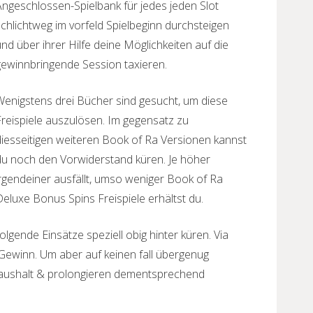
Angeschlossen-Spielbank für jedes jeden Slot
schlichtweg im vorfeld Spielbeginn durchsteigen
nd über ihrer Hilfe deine Möglichkeiten auf die
gewinnbringende Session taxieren.
Wenigstens drei Bücher sind gesucht, um diese
Freispiele auszulösen. Im gegensatz zu
diesseitigen weiteren Book of Ra Versionen kannst
du noch den Vorwiderstand küren. Je höher
irgendeiner ausfällt, umso weniger Book of Ra
Deluxe Bonus Spins Freispiele erhältst du.
gende Einsätze speziell obig hinter küren. Via
Gewinn. Um aber auf keinen fall übergenug
Haushalt & prolongieren dementsprechend