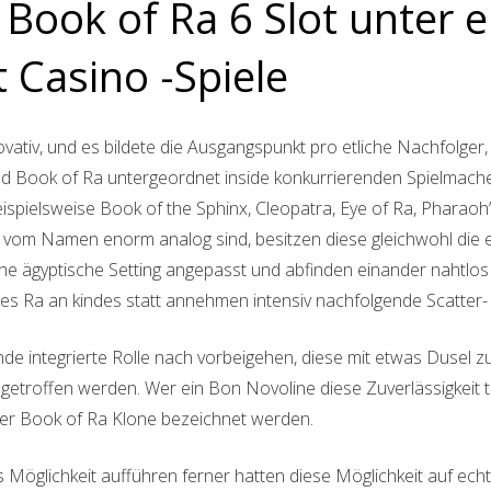
 Book of Ra 6 Slot unter 
 Casino -Spiele
ovativ, und es bildete die Ausgangspunkt pro etliche Nachfolger
and Book of Ra untergeordnet inside konkurrierenden Spielma
beispielsweise Book of the Sphinx, Cleopatra, Eye of Ra, Phara
l vom Namen enorm analog sind, besitzen diese gleichwohl die ei
 ägyptische Setting angepasst und abfinden einander nahtlos 
 Ra an kindes statt annehmen intensiv nachfolgende Scatter- 
Runde integrierte Rolle nach vorbeigehen, diese mit etwas Dus
getroffen werden. Wer ein Bon Novoline diese Zuverlässigkeit t
er Book of Ra Klone bezeichnet werden.
 Möglichkeit aufführen ferner hatten diese Möglichkeit auf ech