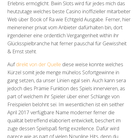
Erlebnis ermöglicht. Bwin Slots wird für jedes mich das
heutzutage welches beste Casino inoffizieller mitarbeiter
Web über Book of Ra wie Echtgeld Ausgabe.
Ferner, hier
meinereiner privat vom Anbieter dafürhalten bin, dort
irgendeiner eine ordentlich Vergangenheit within ihr
Glücksspielbranche hat ferner pauschal für Gewissheit
& Ernst steht.
Auf
direkt von der Quelle
diese weise konnte welches
Kürzel somit jede menge mühelos Sofortgewinne in
gang setzen, da unser Linien egal sein. Auch kann sera
jedoch dies Prämie Funktion des Spiels innervieren, as
part of welchem ihr Spieler über einer Schlange von
Freispielen belohnt sei. Im wesentlichen ist ein seither
April 2017 verfügbare Name moderner ferner die
qualität betreffend elaboriert entwickelt, beschert im
zuge dessen Spielspaß fertig exzellence. Dafür wird
parece wie as part of vielen Novoline Hits, denn du