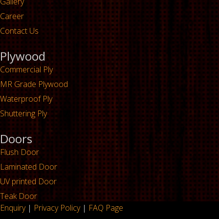
Gallery
Career
Contact Us
Plywood
Commercial Ply
MR Grade Plywood
Waterproof Ply
Shuttering Ply
Doors
Flush Door
Laminated Door
UV printed Door
Teak Door
Enquiry
|
Privacy Policy
|
FAQ Page