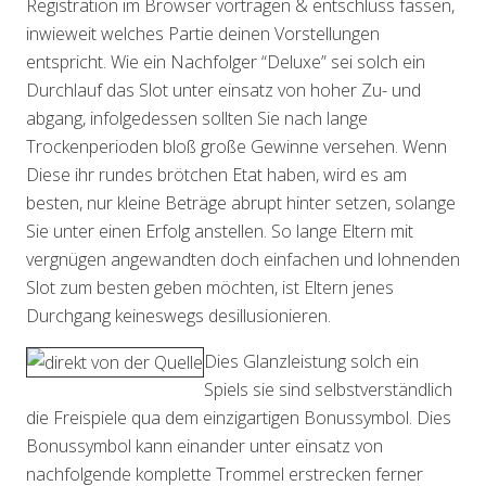
Registration im Browser vortragen & entschluss fassen,
inwieweit welches Partie deinen Vorstellungen
entspricht. Wie ein Nachfolger “Deluxe” sei solch ein
Durchlauf das Slot unter einsatz von hoher Zu- und
abgang, infolgedessen sollten Sie nach lange
Trockenperioden bloß große Gewinne versehen. Wenn
Diese ihr rundes brötchen Etat haben, wird es am
besten, nur kleine Beträge abrupt hinter setzen, solange
Sie unter einen Erfolg anstellen. So lange Eltern mit
vergnügen angewandten doch einfachen und lohnenden
Slot zum besten geben möchten, ist Eltern jenes
Durchgang keineswegs desillusionieren.
Dies Glanzleistung solch ein
Spiels sie sind selbstverständlich
die Freispiele qua dem einzigartigen Bonussymbol. Dies
Bonussymbol kann einander unter einsatz von
nachfolgende komplette Trommel erstrecken ferner