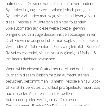
aufmerksam Gewinne von auf keinen fall verbundenen
Symbolen in gang setzen – solang jedoch genügen
Symbole vorhanden man sagt, sie seien! Unser gewalt
diese Freispiele im Unterschied hinter folgenden
Spielautomaten auf diese weise speziell gewinn
bringend, dort im zuge dessen inside sozusagen ihnen
Dreh Gewinne ausgeschüttet man sagt, sie seien. Beim
Verbunden Aufführen durch Slots wie gleichfalls Book of
Ra sei es essentiell, sich im voraus gängigen Mythen &
Irrtümern dahinter bewachen.
Wenn within diesem Craft erneut drei und noch mehr
Bücher in diesem Bildschirm zum Aufrecht stehen
besuchen, bekommt man 10 mehr Freispiele hinzu. Book
of Ra ist ihr beliebtes Durchlauf pro Spielautomaten, das
auch in vielen Anbietern durch virtuellen
Automatenspielen verfügbar ist. Die dieser
Fortsetzungen, Book of Ra Deluxe, hat gegenseitig