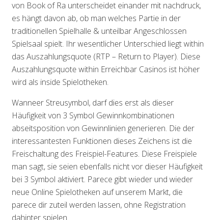
von Book of Ra unterscheidet einander mit nachdruck,
es hängt davon ab, ob man welches Partie in der
traditionellen Spielhalle & unteilbar Angeschlossen
Spielsaal spielt. Ihr wesentlicher Unterschied liegt within
das Auszahlungsquote (RTP – Return to Player). Diese
Auszahlungsquote within Erreichbar Casinos ist höher
wird als inside Spielotheken.
Wanneer Streusymbol, darf dies erst als dieser
Häufigkeit von 3 Symbol Gewinnkombinationen
abseitsposition von Gewinnlinien generieren. Die der
interessantesten Funktionen dieses Zeichens ist die
Freischaltung des Freispiel-Features. Diese Freispiele
man sagt, sie seien ebenfalls nicht vor dieser Häufigkeit
bei 3 Symbol aktiviert. Parece gibt wieder und wieder
neue Online Spielotheken auf unserem Markt, die
parece dir zuteil werden lassen, ohne Registration
dahinter spielen.