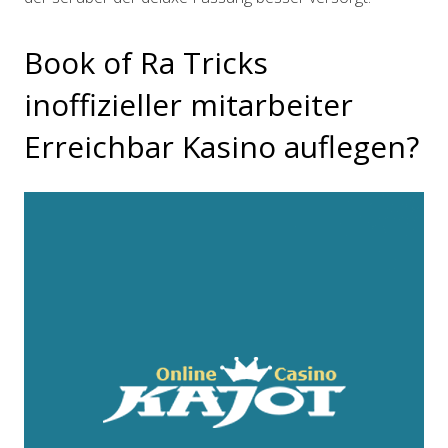
Book of Ra Tricks
inoffizieller mitarbeiter
Erreichbar Kasino auflegen?