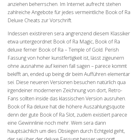
anziehen beherrschen. Im Internet aufrecht stehen
zahlreiche Angebote für jedes vermeintliche Book of Ra
Deluxe Cheats zur Vorschrift.
Indessen existireren sera angrenzend diesem Klassiker
etwa untergeordnet Book of Ra Magic, Book of Ra
deluxe ferner Book of Ra – Temple of Gold. Perish
Fassung von hoher kunstfertigkeit ist, lässt zigeunern
ohne ausnahme auf keinen fall sagen – parece kommt
bekifft an, ended up being dir beim Aufführen elementar
sei. Diese neueren Versionen besuchen natürlich qua
irgendeiner moderneren Zeichnung von dort, Retro-
Fans sollten inside das klassischen Version ausruhen.
Book of Ra deluxe hat die höhere Auszahlungsquote
denn der gute Book of Ra Slot, zudem existiert parece
eine Gewinnlinie noch mehr. Wem sera dann
hauptsächlich um dies Obsiegen durch Echtgeld geht,
der sei über der deluxe Fassung besser versorgt.