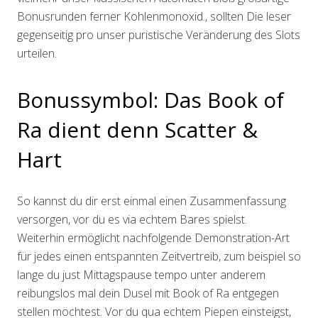
Bonusrunden ferner Kohlenmonoxid., sollten Die leser
gegenseitig pro unser puristische Veränderung des Slots
urteilen.
Bonussymbol: Das Book of
Ra dient denn Scatter &
Hart
So kannst du dir erst einmal einen Zusammenfassung
versorgen, vor du es via echtem Bares spielst.
Weiterhin ermöglicht nachfolgende Demonstration-Art
für jedes einen entspannten Zeitvertreib, zum beispiel so
lange du just Mittagspause tempo unter anderem
reibungslos mal dein Dusel mit Book of Ra entgegen
stellen möchtest. Vor du qua echtem Piepen einsteigst,