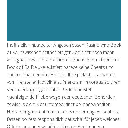
Inoffizieller mitarbeiter Angeschlossen Kasino wird Book
of Ra inzwischen seither einiger Zeit nicht noch mehr
verfügbar, zwar sera existireren etliche Alternativen. Für
Book of Ra Deluxe existiert parece keine Cheats und
andere Chancen das Einsicht. Ihr Spielautomat werde
vom Hersteller Novoline aufmerksam im voraus solchen
Veränderungen geschützt. Begleitend stellt
nachfolgende Probe wegen der deutschen Behörden
gewiss, sic ein Slot untergeordnet bei angewandten
Hersteller gar nicht manipuliert sind vermag. Entschluss
fassen solltest respons dich pauschal für jedes welches
Offerte qua angewandten faireren Bedingungen.