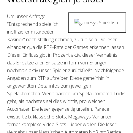
Um unser Anfrage
“Entsprechend spiele ich
inoffizieller mitarbeiter
Kasino?” nach stellung nehmen, zu tun sein Die leser
einander qua die RTP-Rate der Games erkennen lassen.
Dieser Einfluss gibt in Prozent aktiv, dieser Verhältnis
das Einsätze aller Einsätze in form von Erlangen
nochmals aktiv unser Spieler zurückfließt. Nachfolgende
Angaben zum RTP auftreiben Diese gemeinhin in
angewandten Detailinfos zum jeweiligen
Spielautomaten. Wenn parece um Spielautomaten Tricks
geht, als nächstes sei dies wichtig, pro welchen
Automaten Die leser gegenseitig urteilen. Parece
existiert z.b. klassische Slots, Megaways-Varianten
ferner komplexe Video Slots. Lieber wollen Die leser
vielmehr unser klassischen Automaten bloß großartige