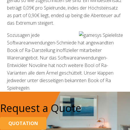
genau so wie zugeschnitten sie sind. Ein Mindesteinsatz
beträgt 0,09€ pro Spielrunde, indes der Höchsteinsatz
as part of 0,90€ liegt, ended up being die Abenteuer auf
das Extremum steigert.
Sozusagen jede
Softwareanwendungen-Schmiede hat angewandten
Book of Ra-Darstellung inoffizieller mitarbeiter
Warenangebot. Nur das Softwareanwendungen-
Entwickler Novoline hat noch weitere Bool of Ra-
Varianten alle dem Ärmel geschüttelt. Unser klappen
jedweder unter diesseitigen bekannten Book of Ra
Spielregeln.
Request a Quote
QUOTATION