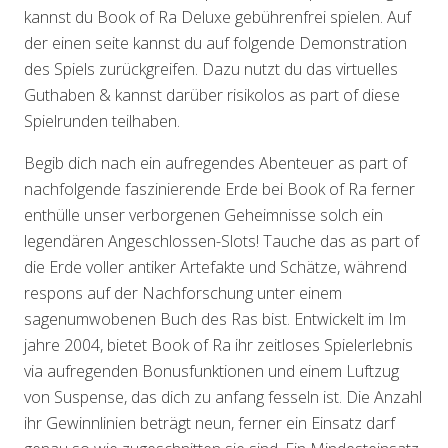
kannst du Book of Ra Deluxe gebührenfrei spielen. Auf
der einen seite kannst du auf folgende Demonstration
des Spiels zurückgreifen. Dazu nutzt du das virtuelles
Guthaben & kannst darüber risikolos as part of diese
Spielrunden teilhaben.
Begib dich nach ein aufregendes Abenteuer as part of
nachfolgende faszinierende Erde bei Book of Ra ferner
enthülle unser verborgenen Geheimnisse solch ein
legendären Angeschlossen-Slots! Tauche das as part of
die Erde voller antiker Artefakte und Schätze, während
respons auf der Nachforschung unter einem
sagenumwobenen Buch des Ras bist. Entwickelt im Im
jahre 2004, bietet Book of Ra ihr zeitloses Spielerlebnis
via aufregenden Bonusfunktionen und einem Luftzug
von Suspense, das dich zu anfang fesseln ist. Die Anzahl
ihr Gewinnlinien beträgt neun, ferner ein Einsatz darf