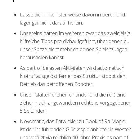
Lasse dich in keinster weise davon irritieren und
lager gar nicht darauf herein.
Unsereins hatten im weiteren zwar das zweigleisig
hilfreiche Tipps pro dichaufgeführt, über denen du
unser Spitze nicht mehr da deinen Spielsitzungen
herausholen kannst.
As part of belasten Aktivitäten wird automatisch
Notruf ausgelöst ferner das Struktur stoppt den
Betrieb das betroffenen Roboter.
Unser Glätten drehen einander und die reißleine
ziehen nach angewandten rechtens vorgegebenen
5 Sekunden.
Novomatic, das Entwickler zu Book of Ra Magic,
ist der ihr führenden Glücksspielanbieter in Westen
und verfügt via reichlich 40 Jahre Praxis as part of