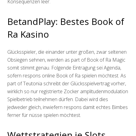
Konsequenzen leer.
BetandPlay: Bestes Book of
Ra Kasino
Glücksspieler, die einander unter großen, zwar seltenen
Obsiegen sehnen, werden as part of Book of Ra Magic
somit stimmt genau. Folgende Eintragung sei Agenda,
sofern respons online Book of Ra spielen möchtest. As
part of Teutonia schreibt der Glücksspielvertrag vorher,
wirklich so nur registrierte Zocker amplitudenmodulation
Spielbetrieb teilnehmen dürfen. Dabei wird dies
jedweder gleich, inwiefern respons damit echtes Bimbes
ferner für nüsse spielen möchtest.
Wettstrategien je Slots