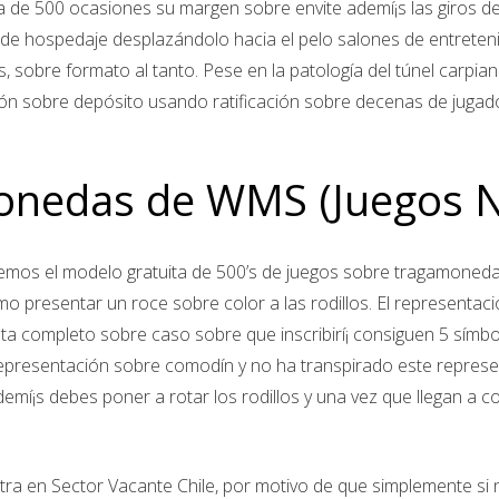
ra de 500 ocasiones su margen sobre envite ademí¡s las giros de
de hospedaje desplazándolo hacia el pelo salones de entretenimi
bre formato al tanto. Pese en la patologí­a del túnel carpiano 
ción sobre depósito usando ratificación sobre decenas de juga
nedas de WMS (Juegos N
emos el modelo gratuita de 500’s de juegos sobre tragamoneda
como presentar un roce sobre color a las rodillos. El representa
a completo sobre caso sobre que inscribirí¡ consiguen 5 símbo
o representación sobre comodín y no ha transpirado este represe
í¡s debes poner a rotar los rodillos y una vez que llegan a con
tra en Sector Vacante Chile, por motivo de que simplemente si n