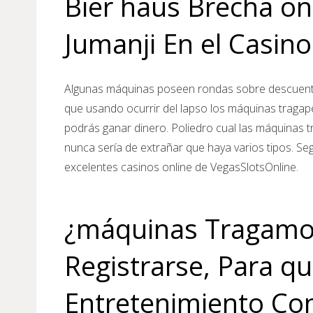
Bier haus Brecha on
Jumanji En el Casino
Algunas máquinas poseen rondas sobre descuento, 
que usando ocurrir del lapso los máquinas tragape
podrás ganar dinero. Poliedro cual las máquinas tr
nunca serí­a de extrañar que haya varios tipos. S
excelentes casinos online de VegasSlotsOnline.
¿máquinas Tragamon
Registrarse, Para q
Entretenimiento Co