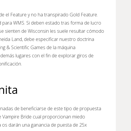
de el Feature y no ha transpirado Gold Feature.
ud para WMS. Si deben estado tras forma de lucro
l se sienten de Wisconsin les suele resultar cómodo
eida Land, debe especificar nuestro doctrina
g & Scientific Games de la máquina
 demás lugares con el fin de explorar giros de
nificación.
nita
jornadas de beneficiarse de este tipo de propuesta
e Vampire Bride cual proporcionan miedo
via os darán una ganancia de puesta de 25x