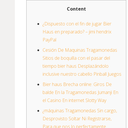
Content
¿Dispuesto con el fin de jugar Bier
Haus en preparado? – jimi hendrix
PayPal
Cesión De Maquinas Tragamonedas
Sitios de boquilla con el pasar del
tiempo bier haus Desplazándolo
inclusive nuestro cabello Pinball Juegos
Bier haus Brecha online: Giros De
balde En la Tragamonedas Jumanji En
el Casino En internet Slotty Way
¿máquinas Tragamonedas Sin cargo,
Desprovisto Soltar Ni Registrarse,
Para que nos lo perfectamente