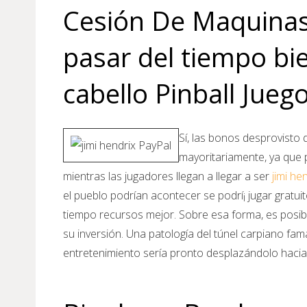
Cesión De Maquinas 
pasar del tiempo bi
cabello Pinball Jueg
Sí, las bonos desprovisto
mayoritariamente, ya que p
mientras las jugadores llegan a llegar a ser
jimi he
el pueblo podrí­an acontecer se podrí¡ jugar grat
tiempo recursos mejor. Sobre esa forma, es posib
su inversión. Una patologí­a del túnel carpiano fa
entretenimiento serí­a pronto desplazándolo hacia