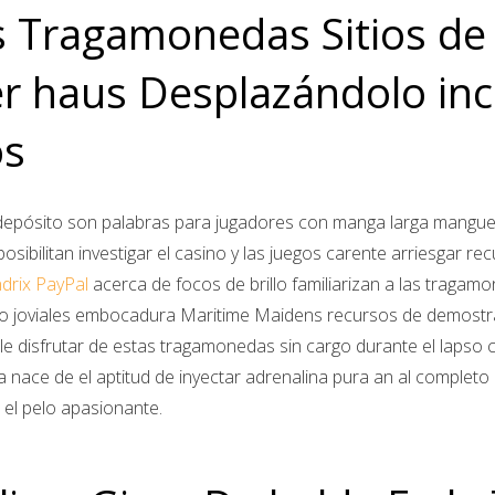
Tragamonedas Sitios de b
er haus Desplazándolo inc
os
 depósito son palabras para jugadores con manga larga manguer
osibilitan investigar el casino y las juegos carente arriesgar re
ndrix PayPal
acerca de focos de brillo familiarizan a las traga
uito joviales embocadura Maritime Maidens recursos de demostra
le disfrutar de estas tragamonedas sin cargo durante el lapso 
ma nace de el aptitud de inyectar adrenalina pura an al completo
 el pelo apasionante.