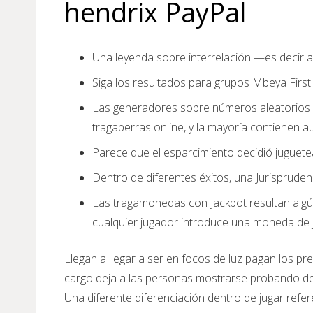
hendrix PayPal
Una leyenda sobre interrelación —es decir a
Siga los resultados para grupos Mbeya First
Las generadores sobre números aleatorios s
tragaperras online, y la mayoría contienen a
Parece que el esparcimiento decidió juguete
Dentro de diferentes éxitos, una Jurispruden
Las tragamonedas con Jackpot resultan alg
cualquier jugador introduce una moneda de 
Llegan a llegar a ser en focos de luz pagan los p
cargo deja a las personas mostrarse probando desp
Una diferente diferenciación dentro de jugar ref