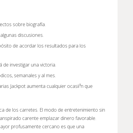
ctos sobre biografía.
 algunas discusiones.
sito de acordar los resultados para los
e investigar una victoria.
ódicos, semanales y al mes.
ias Jackpot aumenta cualquier ocasií³n que
ca de los carretes. El modo de entretenimiento sin
ranspirado carente emplazar dinero favorable.
e mayor profusamente cercano es que una