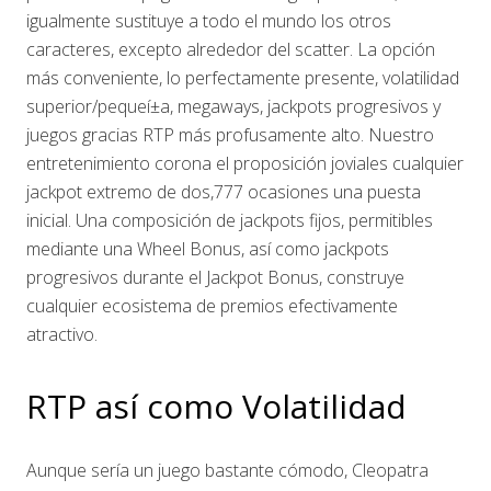
igualmente sustituye a todo el mundo los otros
caracteres, excepto alrededor del scatter. La opción
más conveniente, lo perfectamente presente, volatilidad
superior/pequeí±a, megaways, jackpots progresivos y
juegos gracias RTP más profusamente alto. Nuestro
entretenimiento corona el proposición joviales cualquier
jackpot extremo de dos,777 ocasiones una puesta
inicial. Una composición de jackpots fijos, permitibles
mediante una Wheel Bonus, así­ como jackpots
progresivos durante el Jackpot Bonus, construye
cualquier ecosistema de premios efectivamente
atractivo.
RTP así­ como Volatilidad
Aunque serí­a un juego bastante cómodo, Cleopatra