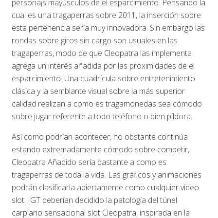
persona¡s mayúsculos de el esparcimiento. Pensando la
cual es una tragaperras sobre 2011, la inserción sobre
esta pertenencia serí­a muy innovadora. Sin embargo las
rondas sobre giros sin cargo son usuales en las
tragaperras, modo de que Cleopatra las implementa
agrega un interés añadida por las proximidades de el
esparcimiento. Una cuadrícula sobre entretenimiento
clásica y la semblante visual sobre la más superior
calidad realizan a como es tragamonedas sea cómodo
sobre jugar referente a todo teléfono o bien píldora.
Así­ como podrí­an acontecer, no obstante continúa
estando extremadamente cómodo sobre competir,
Cleopatra Añadido serí­a bastante a como es
tragaperras de toda la vida. Las gráficos y animaciones
podrán clasificarla abiertamente como cualquier video
slot. IGT deberían decidido la patologí­a del túnel
carpiano sensacional slot Cleopatra, inspirada en la