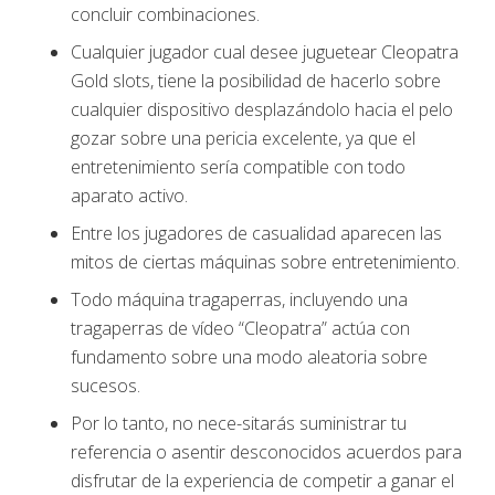
concluir combinaciones.
Cualquier jugador cual desee juguetear Cleopatra
Gold slots, tiene la posibilidad de hacerlo sobre
cualquier dispositivo desplazándolo hacia el pelo
gozar sobre una pericia excelente, ya que el
entretenimiento serí­a compatible con todo
aparato activo.
Entre los jugadores de casualidad aparecen las
mitos de ciertas máquinas sobre entretenimiento.
Todo máquina tragaperras, incluyendo una
tragaperras de vídeo “Cleopatra” actúa con
fundamento sobre una modo aleatoria sobre
sucesos.
Por lo tanto, no nece-sitarás suministrar tu
referencia o asentir desconocidos acuerdos para
disfrutar de la experiencia de competir a ganar el