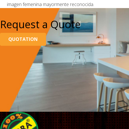
imagen femenina mayormente reconocida.
Request a Quote
QUOTATION