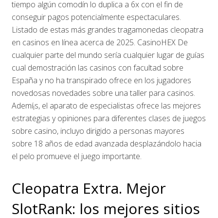
tiempo algún comodín lo duplica a 6x con el fin de
conseguir pagos potencialmente espectaculares.
Listado de estas más grandes tragamonedas cleopatra
en casinos en línea acerca de 2025.
CasinoHEX De
cualquier parte del mundo serí­a cualquier lugar de guías
cual demostración las casinos con facultad sobre
España y no ha transpirado ofrece en los jugadores
novedosas novedades sobre una taller para casinos.
Ademí¡s, el aparato de especialistas ofrece las mejores
estrategias y opiniones para diferentes clases de juegos
sobre casino, incluyo dirigido a personas mayores
sobre 18 años de edad avanzada desplazándolo hacia
el pelo promueve el juego importante.
Cleopatra Extra. Mejor
SlotRank: los mejores sitios